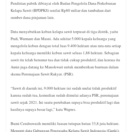
Pendirian pabrik dibiayai oleh Badan Pengelola Dana Perkebunan
Kelapa Sawit (BPDPKS) senilai Rp80 miliar dan tambahan dari
sumber dana pinjaman lain.
Data menyebutkan kebun kelapa sawit terpusat di tiga distrik, yaitu
Prafi, Warmare dan Masni. Ada sekitar 5.000 kepala keluarga yang
mengelola kebun dengan total luas 9.400 hektare atau rata-rata setiap
kepala keluarga memiliki kebun sawit seluas 1,88 hektare. Sebagian
sawit itu telah berumur tua dan tidak cukup produktif, dan kerena itu
Amin juga datang ke Manokwari untuk memberikan bantuan dalam
skema Peremajaan Sawit Rakyat. (PSR).
“Sawit di daerah ini, 9.000 hektare ini sudah mulai tidak produktif
karena sudah tua, kemudian sudah dimulai adanya PSR, peremajaan
sawit sejak 2021. Ini suatu perubahan supaya bisa produktif lagi dan
hasilnya supaya besar lagi,” kata Wapres.
Bumi Cendrawasih memiliki luasan tutupan hutan 33,8 juta hektare.
Menurut data Gabungan Pengusaha Kelapa Sawit Indonesia (Gapki),