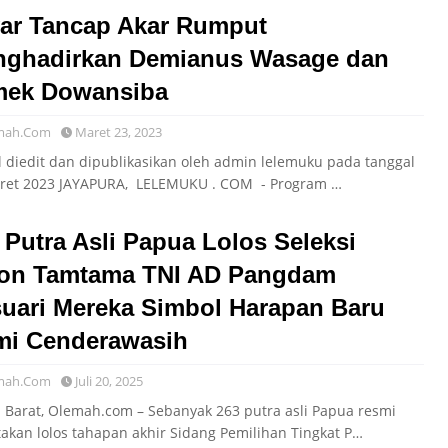
ar Tancap Akar Rumput
ghadirkan Demianus Wasage dan
mek Dowansiba
mah.Com
Maret 23, 2023
el diedit dan dipublikasikan oleh admin lelemuku pada tanggal
ret 2023 JAYAPURA, LELEMUKU . COM - Program …
 Putra Asli Papua Lolos Seleksi
on Tamtama TNI AD Pangdam
uari Mereka Simbol Harapan Baru
i Cenderawasih
mah.Com
Juli 20, 2025
 Barat, Olemah.com – Sebanyak 263 putra asli Papua resmi
takan lolos tahapan akhir Sidang Pemilihan Tingkat P…