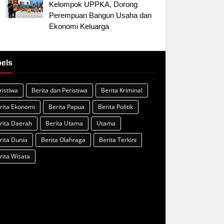
Kelompok UPPKA, Dorong
Perempuan Bangun Usaha dan
Ekonomi Keluarga
els
ristiwa
Berita dan Peristiwa
Berita Kriminal
rita Ekonomi
Berita Papua
Berita Politik
rita Daerah
Berita Utama
Utama
rita Dunia
Berita Olahraga
Berita Terkini
rita Wisata