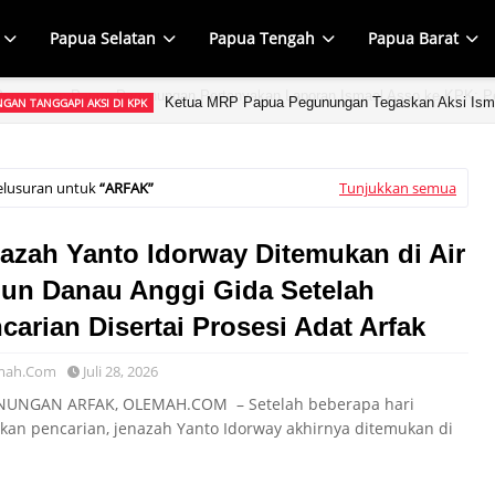
Papua Selatan
Papua Tengah
Papua Barat
Ketua MRP Papua Pegunungan Tegaskan Aksi Ism
GAN TANGGAPI AKSI DI KPK
elusuran untuk
ARFAK
Tunjukkan semua
azah Yanto Idorway Ditemukan di Air
jun Danau Anggi Gida Setelah
carian Disertai Prosesi Adat Arfak
mah.Com
Juli 28, 2026
UNGAN ARFAK, OLEMAH.COM – Setelah beberapa hari
ukan pencarian, jenazah Yanto Idorway akhirnya ditemukan di