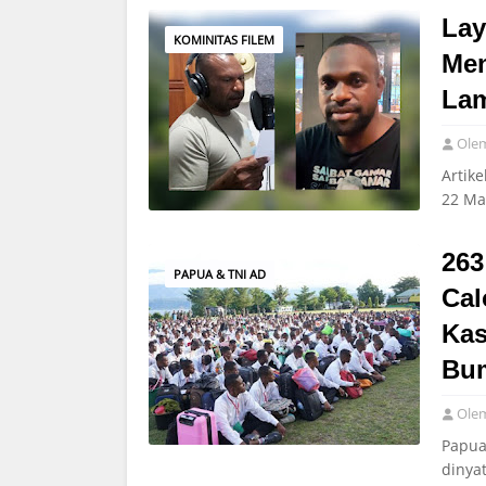
Lay
KOMINITAS FILEM
Men
La
Ole
Artik
22 Ma
263
PAPUA & TNI AD
Cal
Kas
Bum
Ole
Papua
dinya