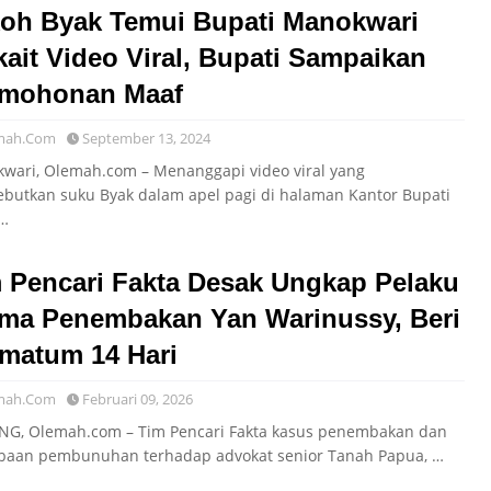
oh Byak Temui Bupati Manokwari
kait Video Viral, Bupati Sampaikan
rmohonan Maaf
mah.Com
September 13, 2024
wari, Olemah.com – Menanggapi video viral yang
butkan suku Byak dalam apel pagi di halaman Kantor Bupati
…
 Pencari Fakta Desak Ungkap Pelaku
ma Penembakan Yan Warinussy, Beri
imatum 14 Hari
mah.Com
Februari 09, 2026
G, Olemah.com – Tim Pencari Fakta kasus penembakan dan
baan pembunuhan terhadap advokat senior Tanah Papua, …