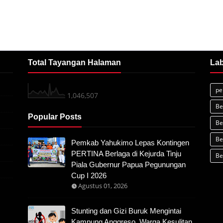
Total Tayangan Halaman
Lab
pe
1,046,507
Be
Popular Posts
Be
Be
Pemkab Yahukimo Lepas Kontingen
PERTINA Berlaga di Kejurda Tinju
Be
Piala Gubernur Papua Pegunungan
Cup I 2026
Agustus 01, 2026
Stunting dan Gizi Buruk Mengintai
Kampung Anggreso, Warga Kesulitan