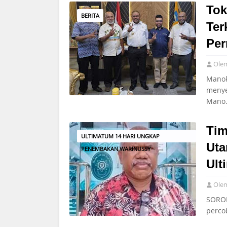
Tok
BERITA
Ter
Pe
Ole
Manok
menye
Mano
Tim
ULTIMATUM 14 HARI UNGKAP
Uta
PENEMBAKAN WARINUSSY
Ult
Ole
SORON
perco