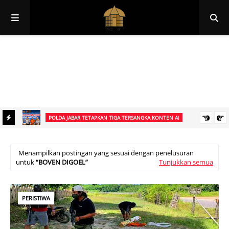
Papua
Papua Pegunungan
Papua Selatan
Papua Tengah
Papua Barat
Papua Barat Daya
POLDA JABAR TETAPKAN TIGA TERSANGKA KONTEN AI
 ke
Polda Jabar Tetapkan Tiga Tersangka Dugaan Penyebaran Konten
Digital Libatkan Presiden Prabowo
Menampilkan postingan yang sesuai dengan penelusuran
untuk
BOVEN DIGOEL
Tunjukkan semua
PERISTIWA