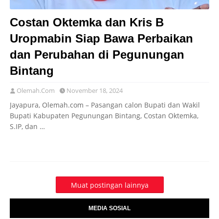
Costan Oktemka dan Kris B
Uropmabin Siap Bawa Perbaikan
dan Perubahan di Pegunungan
Bintang
Olemah.Com
November 18, 2024
Jayapura, Olemah.com – Pasangan calon Bupati dan Wakil
Bupati Kabupaten Pegunungan Bintang, Costan Oktemka,
S.IP, dan …
Muat postingan lainnya
MEDIA SOSIAL