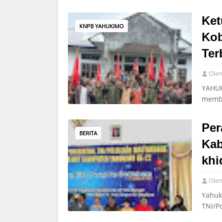
Ket
KNPB YAHUKIMO
Kob
Ter
Ole
YAHUK
membe
Per
BERITA
Kab
khi
Ole
Yahuk
TNI/P