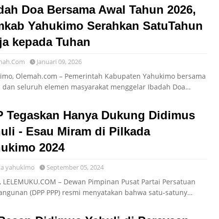
dah Doa Bersama Awal Tahun 2026,
kab Yahukimo Serahkan SatuTahun
ja kepada Tuhan
mah.Com
Januari 09, 2026
imo, Olemah.com – Pemerintah Kabupaten Yahukimo bersama
a dan seluruh elemen masyarakat menggelar Ibadah Doa…
 Tegaskan Hanya Dukung Didimus
uli - Esau Miram di Pilkada
ukimo 2024
ta yahukimo
September 05, 2024
, LELEMUKU.COM – Dewan Pimpinan Pusat Partai Persatuan
ngunan (DPP PPP) resmi menyatakan bahwa satu-satuny…