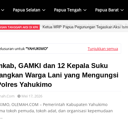
Papua Selatan
Papua Tengah
Papua Barat
Ketua MRP Papua Pegunungan Tegaskan Aksi Ism
GAN TANGGAPI AKSI DI KPK
elusuran untuk
YAHUKIMO
Tunjukkan semua
kab, GAMKI dan 12 Kepala Suku
angkan Warga Lani yang Mengungsi
Polres Yahukimo
mah.Com
Mei 17, 2026
IMO, OLEMAH.COM – Pemerintah Kabupaten Yahukimo
ma tokoh pemuda, tokoh adat, dan organisasi kepemudaan
e…