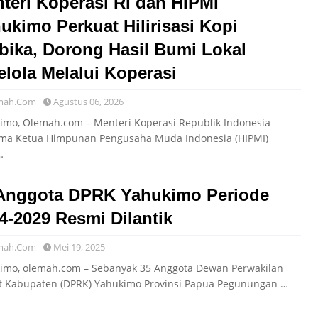
teri Koperasi RI dan HIPMI
ukimo Perkuat Hilirisasi Kopi
bika, Dorong Hasil Bumi Lokal
elola Melalui Koperasi
mah.Com
Agustus 06, 2026
imo, Olemah.com – Menteri Koperasi Republik Indonesia
ma Ketua Himpunan Pengusaha Muda Indonesia (HIPMI)
…
Anggota DPRK Yahukimo Periode
4-2029 Resmi Dilantik
mah.Com
Mei 19, 2025
imo, olemah.com – Sebanyak 35 Anggota Dewan Perwakilan
t Kabupaten (DPRK) Yahukimo Provinsi Papua Pegunungan …