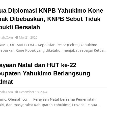
ua Diplomasi KNPB Yahukimo Kone
ak Dibebaskan, KNPB Sebut Tidak
bukti Bersalah
mah.Com
Mei 21, 2026
IMO, OLEMAH.COM – Kepolisian Resor (Polres) Yahukimo
baskan Kone Kobak yang diketahui menjabat sebagai Ketua…
ayaan Natal dan HUT ke-22
upaten Yahukimo Berlangsung
dmat
mah.Com
Desember 18, 2024
imo, Olemah.com – Perayaan Natal bersama Pemerintah,
olri, dan masyarakat Kabupaten Yahukimo, Provinsi Papua …