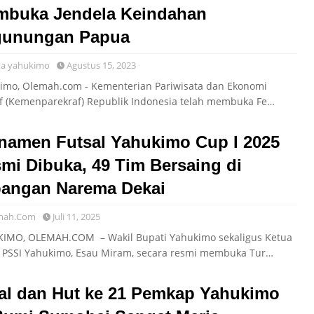
buka Jendela Keindahan
gunungan Papua
ta yahukimo
Agustus 15, 2023
imo, Olemah.com - Kementerian Pariwisata dan Ekonomi
if (Kemenparekraf) Republik Indonesia telah membuka Fe…
namen Futsal Yahukimo Cup I 2025
mi Dibuka, 49 Tim Bersaing di
angan Narema Dekai
mah.Com
Juli 11, 2025
IMO, OLEMAH.COM – Wakil Bupati Yahukimo sekaligus Ketua
 PSSI Yahukimo, Esau Miram, secara resmi membuka Tur…
al dan Hut ke 21 Pemkap Yahukimo