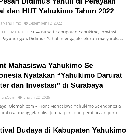
 Pesan Didimus Yahuli di Perayaan
al dan HUT Yahukimo Tahun 2022
ta yahukimo
Desember 12, 2022
, LELEMUKU.COM — Bupati Kabupaten Yahukimo, Provinsi
 Pegunungan, Didimus Yahuli mengajak seluruh masyaraka…
nt Mahasiswa Yahukimo Se-
onesia Nyatakan “Yahukimo Darurat
iter dan Investasi” di Surabaya
mah.Com
Januari 22, 2026
aya, Olemah.com – Front Mahasiswa Yahukimo Se-Indonesia
Surabaya menggelar aksi jumpa pers dan pembacaan pern…
tival Budaya di Kabupaten Yahukimo