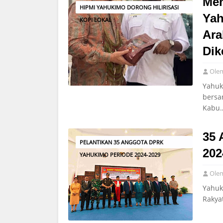
Men
HIPMI YAHUKIMO DORONG HILIRISASI
Yah
KOPI LOKAL
Ara
Dik
Ole
Yahuk
bersa
Kabu
35 
PELANTIKAN 35 ANGGOTA DPRK
202
YAHUKIMO PERIODE 2024-2029
Ole
Yahuk
Rakya