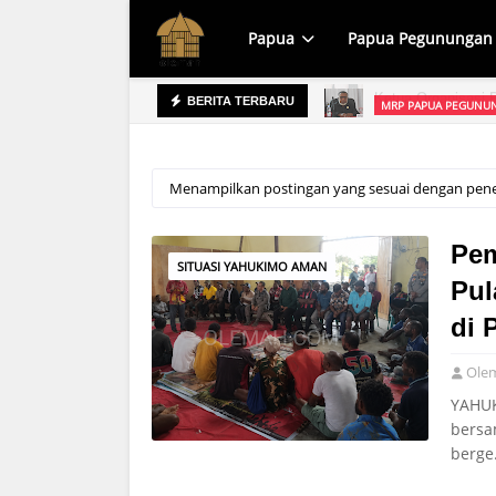
Papua
Papua Pegunungan
MRP PAPUA PEGUNUN
BERITA TERBARU
prov Raih WTP, Apa yang Dipersoalkan?
Menampilkan postingan yang sesuai dengan pen
Pem
SITUASI YAHUKIMO AMAN
Pul
di 
Ole
YAHUK
bersa
berg