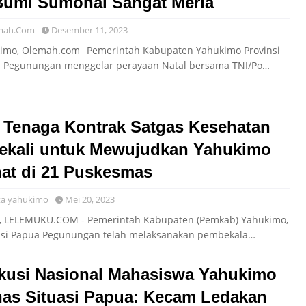
Bumi Sumohai Sangat Meria
mah.Com
Desember 11, 2023
imo, Olemah.com_ Pemerintah Kabupaten Yahukimo Provinsi
 Pegunungan menggelar perayaan Natal bersama TNI/Po…
 Tenaga Kontrak Satgas Kesehatan
ekali untuk Mewujudkan Yahukimo
at di 21 Puskesmas
ta yahukimo
Mei 20, 2023
, LELEMUKU.COM - Pemerintah Kabupaten (Pemkab) Yahukimo,
nsi Papua Pegunungan telah melaksanakan pembekala…
kusi Nasional Mahasiswa Yahukimo
as Situasi Papua: Kecam Ledakan