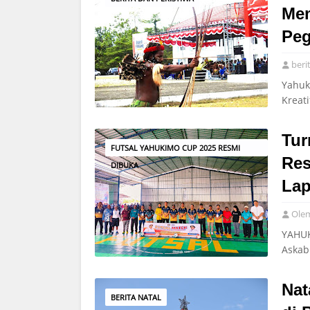
Mem
Pe
beri
Yahuk
Kreat
Tur
FUTSAL YAHUKIMO CUP 2025 RESMI
Res
DIBUKA
Lap
Ole
YAHUK
Askab
Nat
BERITA NATAL