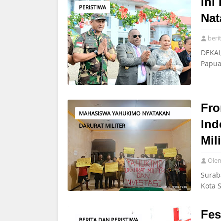
Ini
PERISTIWA
Nat
beri
DEKAI
Papua
Fro
MAHASISWA YAHUKIMO NYATAKAN
Ind
DARURAT MILITER
Mil
Ole
Surab
Kota 
Fes
BERITA DAN PERISTIWA