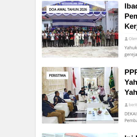
Iba
DOA AWAL TAHUN 2026
Pem
Ker
Ole
Yahuk
gerej
PPP
PERISTIWA
Yah
Yah
beri
DEKAI
Pemba