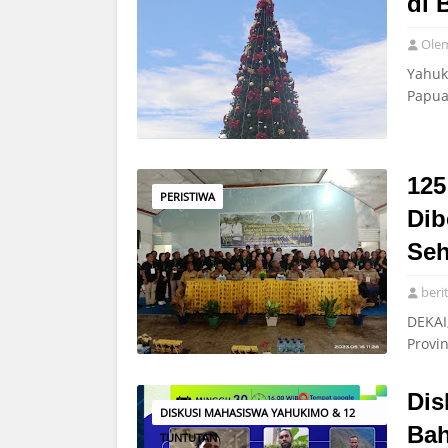
di 
Ole
Yahuk
Papua
125
PERISTIWA
Dib
Seh
beri
DEKAI
Provi
Dis
DISKUSI MAHASISWA YAHUKIMO & 12
Bah
TUNTUTAN