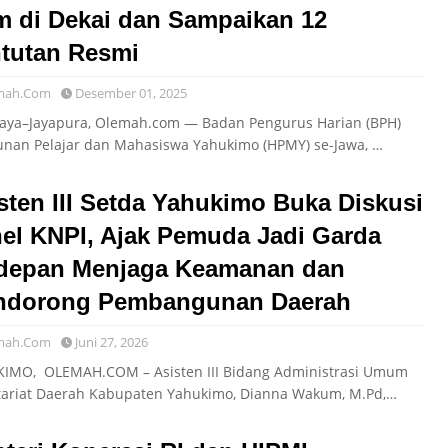
 di Dekai dan Sampaikan 12
tutan Resmi
mah.Com
Desember 01, 2025
aya–Jayapura, Olemah.com — Badan Pengurus Harian (BPH)
nan Pelajar dan Mahasiswa Yahukimo (HPMY) se-Jawa, …
sten III Setda Yahukimo Buka Diskusi
el KNPI, Ajak Pemuda Jadi Garda
depan Menjaga Keamanan dan
ndorong Pembangunan Daerah
mah.Com
Juni 27, 2026
IMO, OLEMAH.COM – Asisten III Bidang Administrasi Umum
tariat Daerah Kabupaten Yahukimo, Dianna Wakum, M.Pd,…