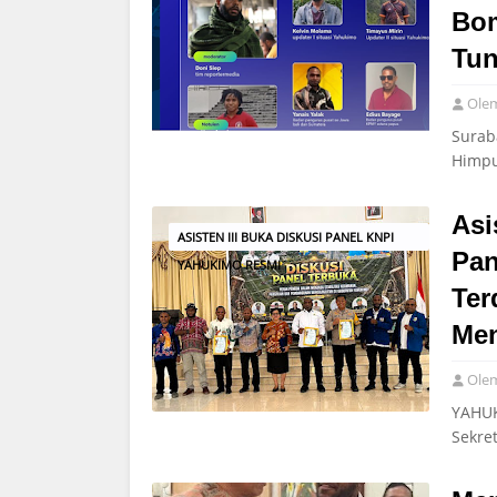
Bom
Tun
Ole
Surab
Himpu
Asi
ASISTEN III BUKA DISKUSI PANEL KNPI
Pan
YAHUKIMO RESMI
Ter
Me
Ole
YAHUK
Sekre