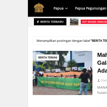
Papua
Papua Pegunungan
l Asso di KPK Bukan Sikap Resmi Lembaga
HUT KINGMI IMANUE
BERITA TERBARU
Menampilkan postingan dengan label
BERITA TE
Mah
BERITA TERKINI
Gal
Ada
Ole
MANAD
hutan