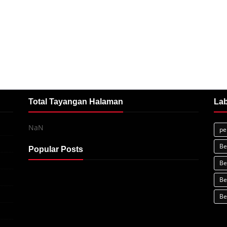
Total Tayangan Halaman
Lab
NaN
pe
Be
Popular Posts
Be
Be
Be