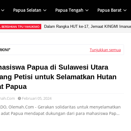
Papua Selatan
Papua Tengah
Papua Barat
Dalam Rangka HUT ke-17, Jemaat KINGMI Imanuel
L BERSIHKAN TPU YAHUKIMO
RKINI
Tunjukkan semua
asiswa Papua di Sulawesi Utara
ang Petisi untuk Selamatkan Hutan
t Papua
mah.Com
Februari 05, 2024
O, Olemah.Com - Gerakan solidaritas untuk menyelamatkan
 adat Papua mendapat dukungan dari para mahasiswa Pap…