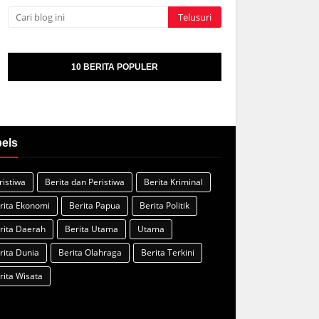
10 BERITA POPULER
els
ristiwa
Berita dan Peristiwa
Berita Kriminal
rita Ekonomi
Berita Papua
Berita Politik
rita Daerah
Berita Utama
Utama
rita Dunia
Berita Olahraga
Berita Terkini
rita Wisata