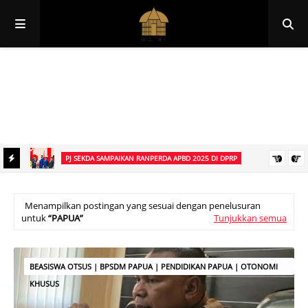
Papua
Papua Pegunungan
Papua Selatan
Papua Tengah
Papua Barat
Papua Barat Daya
PJ SEKDA SAMPAIKAN RANPERDA APBD 2025 DI DPRP
Kopi
Penjabat Sekretaris Daerah Wasuok Siep Mewakili Gubernur John
Tabo Sampaikan Ranperda Pertanggungjawaban APBD Tahun
Menampilkan postingan yang sesuai dengan penelusuran
untuk
PAPUA
Tunjukkan semua
Anggaran 2025 di DPRP Papua Pegunungan
BEASISWA OTSUS | BPSDM PAPUA | PENDIDIKAN PAPUA | OTONOMI
KHUSUS