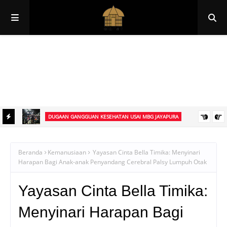
Papua
Papua Pegunungan
Papua Selatan
Papua Tengah
Papua Barat
Papua Barat Daya
DUGAAN GANGGUAN KESEHATAN USAI MBG JAYAPURA
Mengaku
Sejumlah Anak Dilaporkan Dirawat di RSUD Yowari, Diduga Usai
Mengonsumsi Makanan MBG di Kabupaten Jayapura
Beranda
Kemanusiaan
Yayasan Cinta Bella Timika: Menyinari
Harapan Bagi Anak-anak Penyandang Cerebral Palsy Lumpuh Otak
Yayasan Cinta Bella Timika:
Menyinari Harapan Bagi