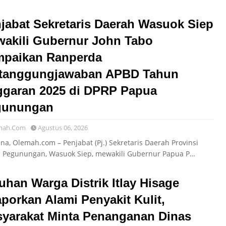
jabat Sekretaris Daerah Wasuok Siep
akili Gubernur John Tabo
paikan Ranperda
tanggungjawaban APBD Tahun
garan 2025 di DPRP Papua
gunungan
mah.Com
Agustus 06, 2026
a, Olemah.com – Penjabat (Pj.) Sekretaris Daerah Provinsi
 Pegunungan, Wasuok Siep, mewakili Gubernur Papua P…
uhan Warga Distrik Itlay Hisage
aporkan Alami Penyakit Kulit,
yarakat Minta Penanganan Dinas