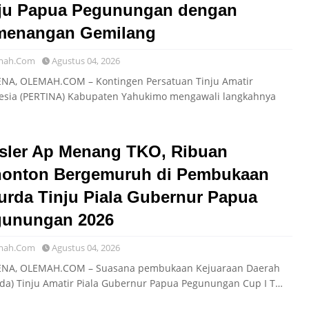
ju Papua Pegunungan dengan
menangan Gemilang
mah.Com
Agustus 04, 2026
A, OLEMAH.COM – Kontingen Persatuan Tinju Amatir
esia (PERTINA) Kabupaten Yahukimo mengawali langkahnya
sler Ap Menang TKO, Ribuan
onton Bergemuruh di Pembukaan
urda Tinju Piala Gubernur Papua
gunungan 2026
mah.Com
Agustus 04, 2026
A, OLEMAH.COM – Suasana pembukaan Kejuaraan Daerah
rda) Tinju Amatir Piala Gubernur Papua Pegunungan Cup I T…