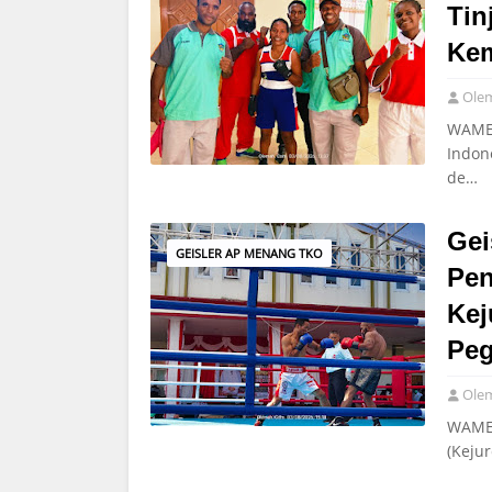
Tin
Ke
Ole
WAMEN
Indon
de…
Gei
GEISLER AP MENANG TKO
Pen
Kej
Pe
Ole
WAMEN
(Keju