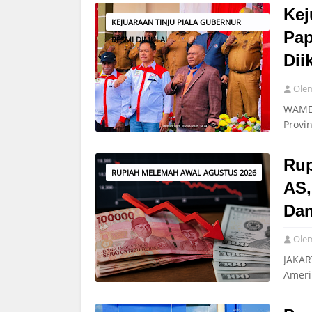
Kej
KEJUARAAN TINJU PIALA GUBERNUR
Pap
RESMI DIMULAI
Dii
Ole
WAMEN
Provi
Rup
RUPIAH MELEMAH AWAL AGUSTUS 2026
AS,
Da
Ole
JAKAR
Ameri