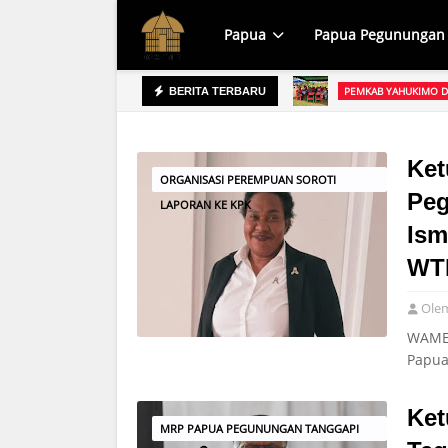
Papua
Papua Pegunungan
ekai Gelar Bakti Sosial Bersihkan TPU Yahukimo
PEMKAB YAHUKIMO D
BERITA TERBARU
Mewakili Bupati Yahukimo
Ket
ORGANISASI PEREMPUAN SOROTI
Peg
LAPORAN KE KPK
Ism
WTP
Ole
WAMEN
Papua
Ke
MRP PAPUA PEGUNUNGAN TANGGAPI