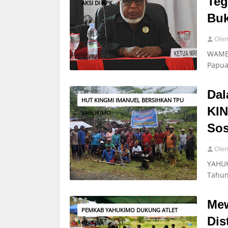
Teg
AKSI DI KPK
Buk
Ole
WAMEN
Papua
Dal
HUT KINGMI IMANUEL BERSIHKAN TPU
KIN
YAHUKIMO
Sos
Ole
YAHUK
Tahun
Mew
PEMKAB YAHUKIMO DUKUNG ATLET
Dis
PERTINA