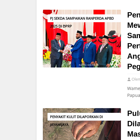
Pen
PJ SEKDA SAMPAIKAN RANPERDA APBD
Mew
2025 DI DPRP
Sam
Per
Ang
Pe
Ole
Wamen
Papua
Pul
PENYAKIT KULIT DILAPORKAN DI
Dil
JAYAWIJAYA
Mas