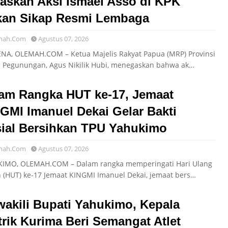
askan Aksi Ismael Asso di KPK
an Sikap Resmi Lembaga
mah.Com
Agustus 07, 2026
A, OLEMAH.COM – Ketua Majelis Rakyat Papua (MRP) Provinsi
 Pegunungan, Agus Nikilik Hubi, menegaskan bahwa ak…
am Rangka HUT ke-17, Jemaat
GMI Imanuel Dekai Gelar Bakti
ial Bersihkan TPU Yahukimo
mah.Com
Agustus 07, 2026
IMO, OLEMAH.COM – Dalam rangka memperingati Hari Ulang
 (HUT) ke-17 Jemaat KINGMI Imanuel Dekai, jemaat bers…
akili Bupati Yahukimo, Kepala
trik Kurima Beri Semangat Atlet