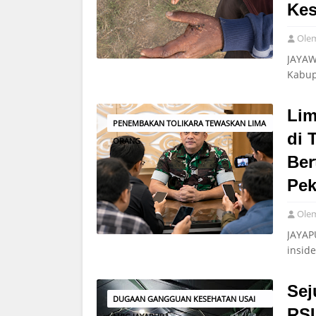
Kes
Ole
JAYAW
Kabup
Lim
PENEMBAKAN TOLIKARA TEWASKAN LIMA
di 
ORANG
Ber
Pek
Ole
JAYAP
insid
Sej
DUGAAN GANGGUAN KESEHATAN USAI
RSU