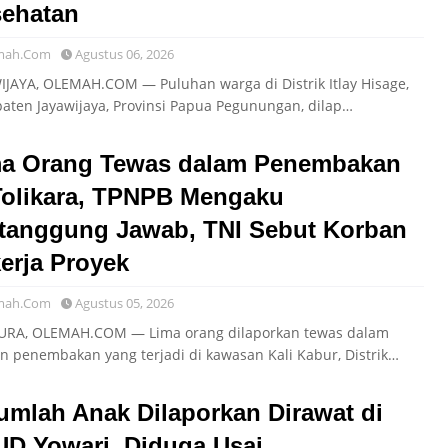
ehatan
mah.Com
Agustus 06, 2026
IJAYA, OLEMAH.COM — Puluhan warga di Distrik Itlay Hisage,
aten Jayawijaya, Provinsi Papua Pegunungan, dilap…
a Orang Tewas dalam Penembakan
Tolikara, TPNPB Mengaku
tanggung Jawab, TNI Sebut Korban
erja Proyek
mah.Com
Agustus 05, 2026
URA, OLEMAH.COM — Lima orang dilaporkan tewas dalam
en penembakan yang terjadi di kawasan Kali Kabur, Distrik…
umlah Anak Dilaporkan Dirawat di
D Yowari, Diduga Usai