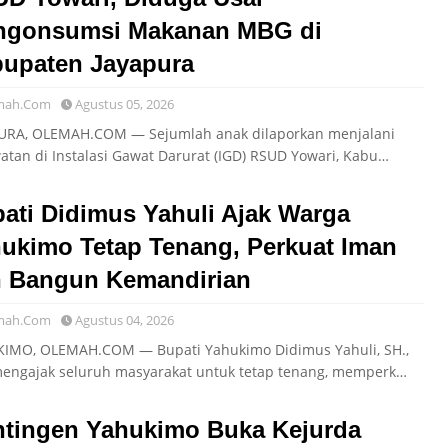
ngonsumsi Makanan MBG di
upaten Jayapura
mah.Com
Agustus 05, 2026
URA, OLEMAH.COM — Sejumlah anak dilaporkan menjalani
atan di Instalasi Gawat Darurat (IGD) RSUD Yowari, Kabu…
ati Didimus Yahuli Ajak Warga
ukimo Tetap Tenang, Perkuat Iman
 Bangun Kemandirian
mah.Com
Agustus 04, 2026
IMO, OLEMAH.COM — Bupati Yahukimo Didimus Yahuli, SH.,
engajak seluruh masyarakat untuk tetap tenang, memperk…
tingen Yahukimo Buka Kejurda