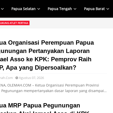
Papua Selatan
Papua Tengah
Papua Barat
UKUNG ATLET PERTINA
, Kepala Distrik Kurima Beri Semangat Atlet PERTINA di Tengah Kejuaraan 
ua Organisasi Perempuan Papua
unungan Pertanyakan Laporan
ael Asso ke KPK: Pemprov Raih
, Apa yang Dipersoalkan?
mah.Com
Agustus 07, 2026
A, OLEMAH.COM – Ketua Organisasi Perempuan Provinsi
 Pegunungan mempertanyakan dasar laporan yang disampai…
tua MRP Papua Pegunungan