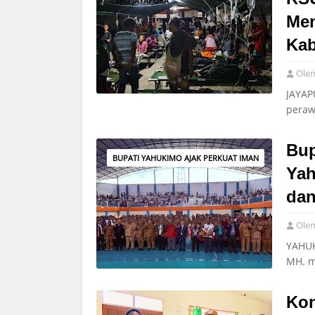
MBG JAYAPURA
Me
Kab
Ole
JAYAP
peraw
Bup
BUPATI YAHUKIMO AJAK PERKUAT IMAN
Yah
dan
Ole
YAHUK
MH. m
Kon