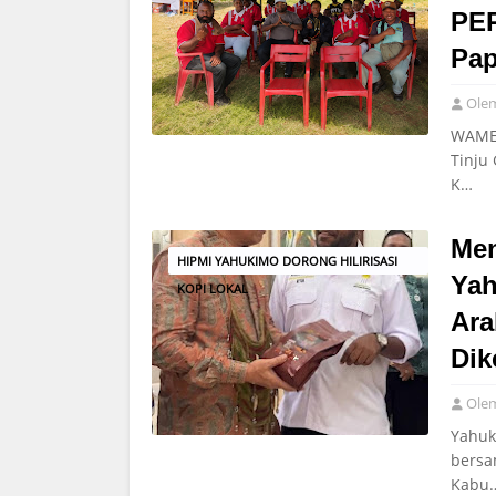
PER
Pap
Ole
WAMEN
Tinju
K…
Men
HIPMI YAHUKIMO DORONG HILIRISASI
Yah
KOPI LOKAL
Ara
Dik
Ole
Yahuk
bersa
Kabu