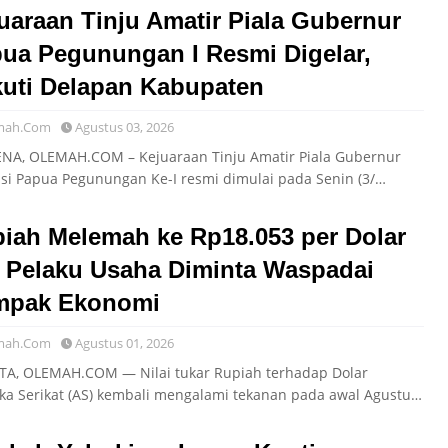
uaraan Tinju Amatir Piala Gubernur
ua Pegunungan I Resmi Digelar,
kuti Delapan Kabupaten
mah.Com
Agustus 03, 2026
A, OLEMAH.COM – Kejuaraan Tinju Amatir Piala Gubernur
nsi Papua Pegunungan Ke-I resmi dimulai pada Senin (3/…
iah Melemah ke Rp18.053 per Dolar
 Pelaku Usaha Diminta Waspadai
mpak Ekonomi
mah.Com
Agustus 01, 2026
TA, OLEMAH.COM — Nilai tukar Rupiah terhadap Dolar
ka Serikat (AS) kembali mengalami tekanan pada awal Agustu…