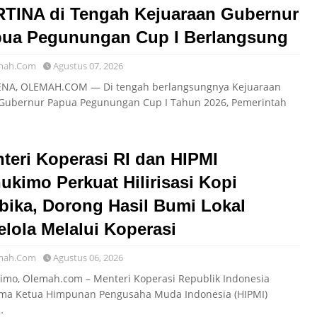
TINA di Tengah Kejuaraan Gubernur
ua Pegunungan Cup I Berlangsung
mah.Com
Agustus 07, 2026
A, OLEMAH.COM — Di tengah berlangsungnya Kejuaraan
 Gubernur Papua Pegunungan Cup I Tahun 2026, Pemerintah
teri Koperasi RI dan HIPMI
ukimo Perkuat Hilirisasi Kopi
bika, Dorong Hasil Bumi Lokal
elola Melalui Koperasi
mah.Com
Agustus 06, 2026
imo, Olemah.com – Menteri Koperasi Republik Indonesia
ma Ketua Himpunan Pengusaha Muda Indonesia (HIPMI)
…