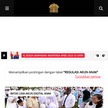
Papua
Papua Pegunungan
Papua Selatan
Papua Tengah
Papua Barat
Papua Barat Daya
PJ SEKDA SAMPAIKAN RANPERDA APBD 2025 DI DPRP
Kopi
Penjabat Sekretaris Daerah Wasuok Siep Mewakili Gubernur John
Tabo Sampaikan Ranperda Pertanggungjawaban APBD Tahun
Menampilkan postingan dengan label
REGULASI AKUN ANAK
Tunjukkan semua
Anggaran 2025 di DPRP Papua Pegunungan
BATAS USIA AKUN DIGITAL ANAK