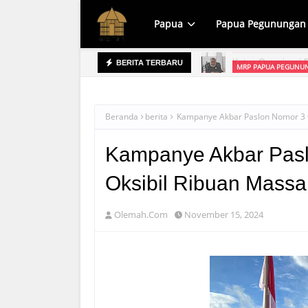
Papua
Papua Pegunungan
MRP PAPUA PEGUNUN
BERITA TERBARU
prov Raih WTP, Apa yang Dipersoalkan?
Beranda
berita
Kampanye Akbar Paslon Nomor 3 Co
Kampanye Akbar Pasl
Oksibil Ribuan Massa
Olemah.Com
November 15, 2024