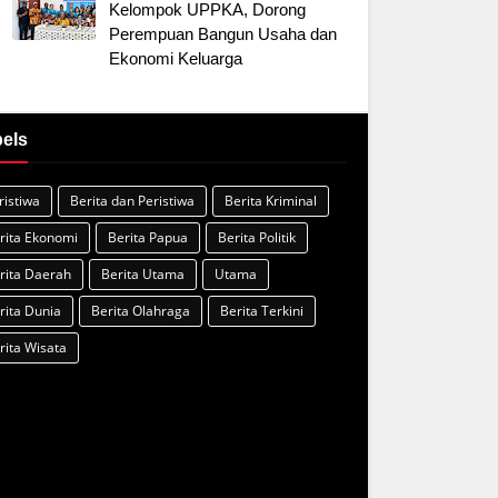
Kelompok UPPKA, Dorong
Perempuan Bangun Usaha dan
Ekonomi Keluarga
els
ristiwa
Berita dan Peristiwa
Berita Kriminal
rita Ekonomi
Berita Papua
Berita Politik
rita Daerah
Berita Utama
Utama
rita Dunia
Berita Olahraga
Berita Terkini
rita Wisata