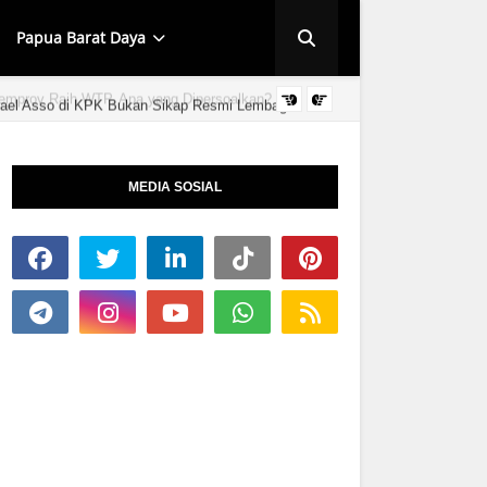
Papua Barat Daya
ael Asso di KPK Bukan Sikap Resmi Lembaga
HUT KINGMI IMAN
MEDIA SOSIAL