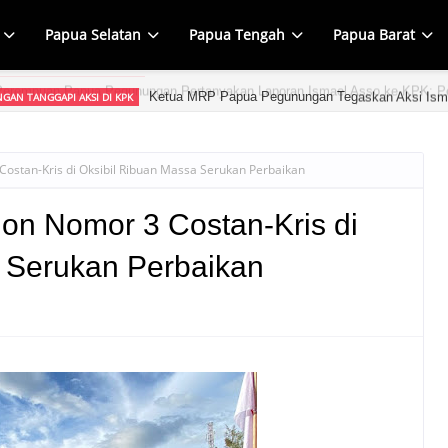
Papua Selatan
Papua Tengah
Papua Barat
Ketua MRP Papua Pegunungan Tegaskan Aksi Ism
GAN TANGGAPI AKSI DI KPK
stan-Kris di Oksibil Ribuan Massa Serukan Perbaikan
on Nomor 3 Costan-Kris di
 Serukan Perbaikan