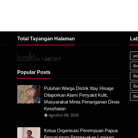
Total Tayangan Halaman
Lab
pe
1,047,317
Be
Popular Posts
Be
Be
Puluhan Warga Distrik Itlay Hisage
Dilaporkan Alami Penyakit Kulit,
Be
Masyarakat Minta Penanganan Dinas
Kesehatan
Agustus 06, 2026
Ketua Organisasi Perempuan Papua
Pegunungan Pertanyakan Laporan