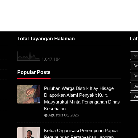
Total Tayangan Halaman
Lab
pe
1,047,184
Be
Popular Posts
Be
Be
Puluhan Warga Distrik Itlay Hisage
Dilaporkan Alami Penyakit Kulit,
Be
Masyarakat Minta Penanganan Dinas
Kesehatan
Agustus 06, 2026
Ketua Organisasi Perempuan Papua
Pegunungan Pertanyakan Laporan