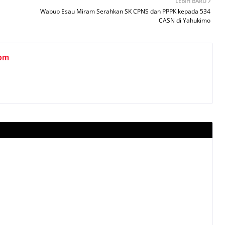
LEBIH BARU
Wabup Esau Miram Serahkan SK CPNS dan PPPK kepada 534
CASN di Yahukimo
om