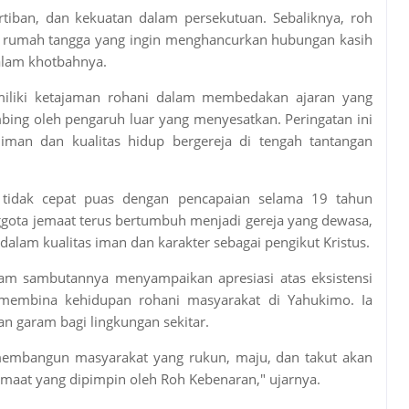
tiban, dan kekuatan dalam persekutuan. Sebaliknya, roh
am rumah tangga yang ingin menghancurkan hubungan kasih
dalam khotbahnya.
miliki ketajaman rohani dalam membedakan ajaran yang
bing oleh pengaruh luar yang menyesatkan. Peringatan ini
man dan kualitas hidup bergereja di tengah tantangan
r tidak cepat puas dengan pencapaian selama 19 tahun
ggota jemaat terus bertumbuh menjadi gereja yang dewasa,
ga dalam kualitas iman dan karakter sebagai pengikut Kristus.
am sambutannya menyampaikan apresiasi atas eksistensi
 membina kehidupan rohani masyarakat di Yahukimo. Ia
n garam bagi lingkungan sekitar.
 membangun masyarakat yang rukun, maju, dan takut akan
jemaat yang dipimpin oleh Roh Kebenaran," ujarnya.