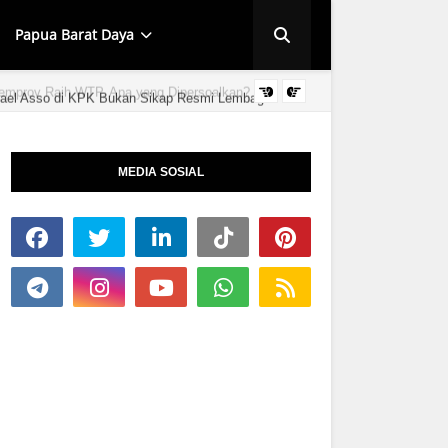
Papua Barat Daya
ael Asso di KPK Bukan Sikap Resmi Lembaga
HUT KINGMI IMAN
MEDIA SOSIAL