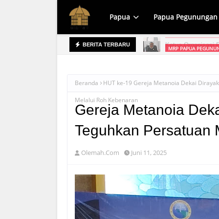
Papua
Papua Pegunungan
MRP PAPUA PEGUNUN
BERITA TERBARU
prov Raih WTP, Apa yang Dipersoalkan?
Beranda
HUT ke-19 Gereja Metanoia Dekai Diraya
Melalui Roh Kebenaran
Gereja Metanoia Dek
Teguhkan Persatuan 
Olemah.Com
Juni 11, 2025