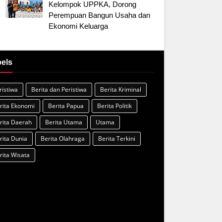
Kelompok UPPKA, Dorong
Perempuan Bangun Usaha dan
Ekonomi Keluarga
els
ristiwa
Berita dan Peristiwa
Berita Kriminal
rita Ekonomi
Berita Papua
Berita Politik
rita Daerah
Berita Utama
Utama
rita Dunia
Berita Olahraga
Berita Terkini
rita Wisata