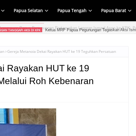
Papua Selatan
Papua Tengah
Papua Barat
Ketua MRP Papua Pegunungan Tegaskan Aksi Ism
GAN TANGGAPI AKSI DI KPK
kan
Gereja Metanoia Dekai Rayakan HUT ke 19 Teguhkan Persatuan
ai Rayakan HUT ke 19
Melalui Roh Kebenaran