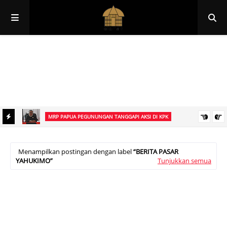
Papua
Papua Pegunungan
Papua Selatan
Papua Tengah
Papua Barat
Papua Barat Daya
MRP PAPUA PEGUNUNGAN TANGGAPI AKSI DI KPK
an
Ketua MRP Papua Pegunungan Tegaskan Aksi Ismael Asso di KPK
Bukan Sikap Resmi Lembaga
Menampilkan postingan dengan label
BERITA PASAR
YAHUKIMO
Tunjukkan semua