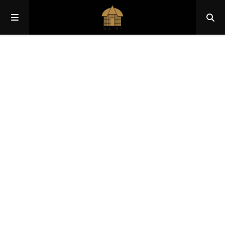
Papua
Papua Pegunungan
Papua Selatan
Papua Tengah
Papua Barat
Papua Barat Daya