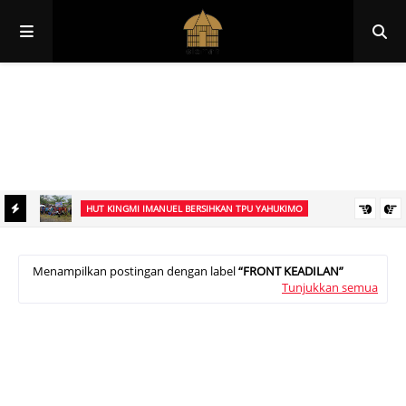
Papua
Papua Pegunungan
Papua Selatan
Papua Tengah
Papua Barat
Papua Barat Daya
HUT KINGMI IMANUEL BERSIHKAN TPU YAHUKIMO
di KPK
Dalam Rangka HUT ke-17, Jemaat KINGMI Imanuel Dekai Gelar
Bakti Sosial Bersihkan TPU Yahukimo
Menampilkan postingan dengan label
FRONT KEADILAN
Tunjukkan semua