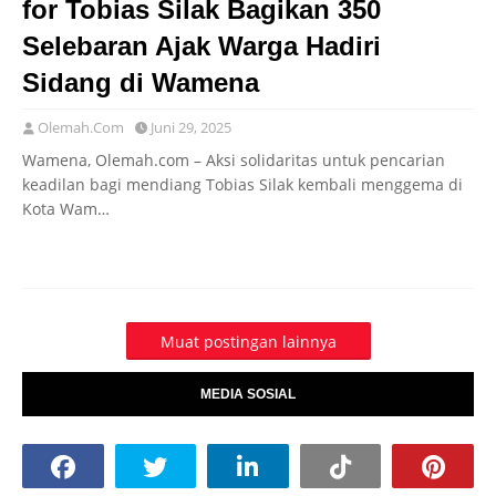
for Tobias Silak Bagikan 350
Selebaran Ajak Warga Hadiri
Sidang di Wamena
Olemah.Com
Juni 29, 2025
Wamena, Olemah.com – Aksi solidaritas untuk pencarian
keadilan bagi mendiang Tobias Silak kembali menggema di
Kota Wam…
Muat postingan lainnya
MEDIA SOSIAL