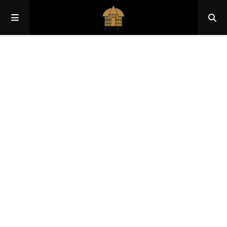
Papua
Papua Pegunungan
Papua Selatan
Papua Tengah
Papua Barat
Papua Barat Daya