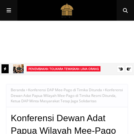
Papua
Papua Pegunungan
Papua Selatan
Papua Tengah
Papua Barat
Papua Barat Daya
PENEMBAKAN TOLIKARA TEWASKAN LIMA ORANG
 Kulit,
Lima Orang Tewas dalam Penembakan di Tolikara, TPNPB Mengaku
Bertanggung Jawab, TNI Sebut Korban Pekerja Proyek
Beranda
Konferensi DAP Mee-Pago di Timika Ditunda
Konferensi
Dewan Adat Papua Wilayah Mee-Pago di Timika Resmi Ditunda,
Ketua DAP Minta Masyarakat Tetap Jaga Solidaritas
Konferensi Dewan Adat
Papua Wilayah Mee-Pago