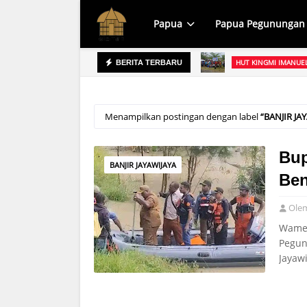
Papua
Papua Pegunungan
HUT KINGMI IMANUE
BERITA TERBARU
PEMKAB YAHUKIMO D
Mewakili Bupati Yahukimo
Menampilkan postingan dengan label
BANJIR JA
Bup
BANJIR JAYAWIJAYA
Ben
Ole
Wamen
Pegun
Jayaw