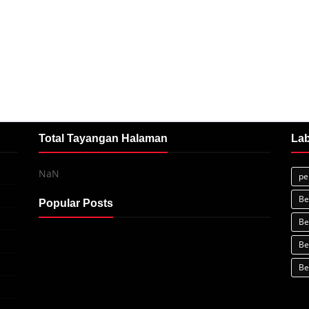
Total Tayangan Halaman
Lab
NaN
pe
Be
Popular Posts
Be
Be
Be