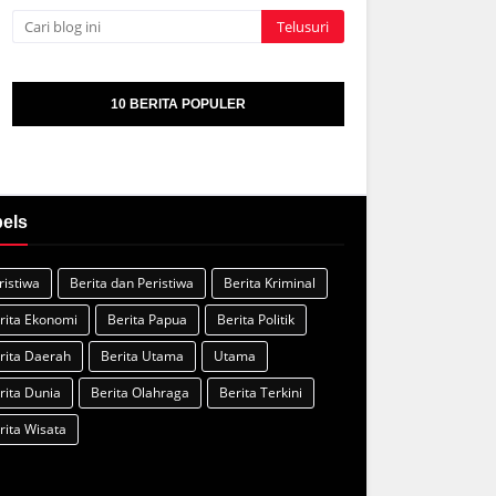
10 BERITA POPULER
els
ristiwa
Berita dan Peristiwa
Berita Kriminal
rita Ekonomi
Berita Papua
Berita Politik
rita Daerah
Berita Utama
Utama
rita Dunia
Berita Olahraga
Berita Terkini
rita Wisata