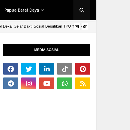
Papua Barat Daya
 Dekai Gelar Bakti Sosial Bersihkan TPU Yahukimo
HIPMI YAHUKIMO D
Menteri Koperasi
Gubernur Papua Pegunungan Cup I Berlangsung
MEDIA SOSIAL