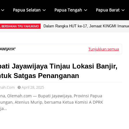
Papua Selatan
Papua Tengah
Papua Barat
Dalam Rangka HUT ke-17, Jemaat KINGMI Imanuel
L BERSIHKAN TPU YAHUKIMO
UKUNG ATLET PERTINA
, Kepala Distrik Kurima Beri Semangat Atlet PERTINA di Tengah Kejuaraan 
YAWIJAYA
Tunjukkan semua
ati Jayawijaya Tinjau Lokasi Banjir,
tuk Satgas Penanganan
mah.Com
April 28, 2025
a, Olemah.com — Bupati Jayawijaya, Provinsi Papua
ungan, Atenius Murip, bersama Ketua Komisi A DPRK
ija…