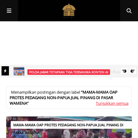
Papua
Papua Pegunungan
Papua Selatan
Papua Tengah
Papua Barat
Papua Barat Daya
POLDA JABAR TETAPKAN TIGA TERSANGKA KONTEN AI
 ke
Polda Jabar Tetapkan Tiga Tersangka Dugaan Penyebaran Konten
Digital Libatkan Presiden Prabowo
Menampilkan postingan dengan label
MAMA-MAMA OAP
PROTES PEDAGANG NON-PAPUA JUAL PINANG DI PASAR
WAMENA
Tunjukkan semua
MAMA-MAMA OAP PROTES PEDAGANG NON-PAPUA JUAL PINANG DI
PASAR WAMENA