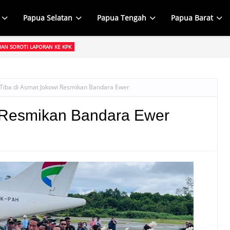
Papua Selatan
Papua Tengah
Papua Barat
UAN SOROTI LAPORAN KE KPK
 Perempuan Papua Pegunungan Pertanyakan Laporan Ismael Asso ke KPK: P
Tiba di Asmat Jokowi Resmikan Bandara Ewer
i Resmikan Bandara Ewer