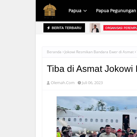
Papua
Papua Pegunungan
ORGANISASI PEREMP
BERITA TERBARU
owo
Ketua Organisasi
Beranda
Jokowi Resmikan Bandara Ewer di Asmat
Tiba di Asmat Jokow
Olemah.Com
Juli 06, 2023