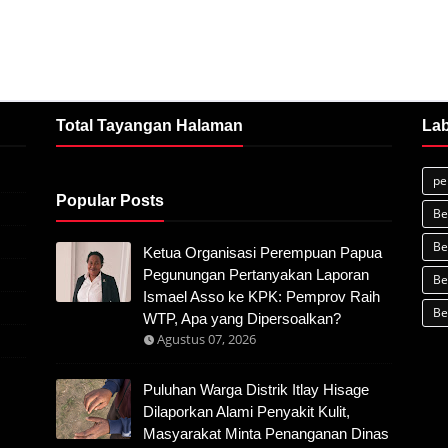
Total Tayangan Halaman
Lab
pe
Popular Posts
Be
Be
Ketua Organisasi Perempuan Papua
Pegunungan Pertanyakan Laporan
Be
Ismael Asso ke KPK: Pemprov Raih
Be
WTP, Apa yang Dipersoalkan?
Agustus 07, 2026
Puluhan Warga Distrik Itlay Hisage
Dilaporkan Alami Penyakit Kulit,
Masyarakat Minta Penanganan Dinas