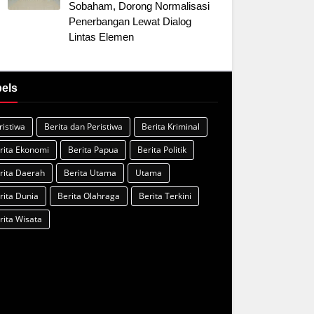
Sobaham, Dorong Normalisasi
Penerbangan Lewat Dialog
Lintas Elemen
els
ristiwa
Berita dan Peristiwa
Berita Kriminal
rita Ekonomi
Berita Papua
Berita Politik
rita Daerah
Berita Utama
Utama
rita Dunia
Berita Olahraga
Berita Terkini
rita Wisata