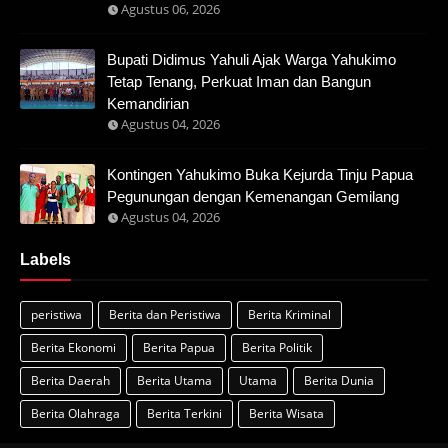
Agustus 06, 2026
Bupati Didimus Yahuli Ajak Warga Yahukimo
Tetap Tenang, Perkuat Iman dan Bangun
Kemandirian
Agustus 04, 2026
Kontingen Yahukimo Buka Kejurda Tinju Papua
Pegunungan dengan Kemenangan Gemilang
Agustus 04, 2026
Labels
peristiwa
Berita dan Peristiwa
Berita Kriminal
Berita Ekonomi
Berita Papua
Berita Politik
Berita Daerah
Berita Utama
Utama
Berita Dunia
Berita Olahraga
Berita Terkini
Berita Wisata