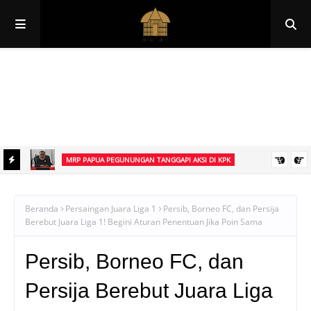
Papua
Papua Pegunungan
Papua Selatan
Papua Tengah
Papua Barat
Papua Barat Daya
MRP PAPUA PEGUNUNGAN TANGGAPI AKSI DI KPK
an
Ketua MRP Papua Pegunungan Tegaskan Aksi Ismael Asso di KPK
Bukan Sikap Resmi Lembaga
Beranda
Persaingan Juara Liga 1
Persib, Borneo FC, dan Persija
Berebut Juara Liga 1! Begini Aturan Penentuan Jika Poin Sama
Persib, Borneo FC, dan
Persija Berebut Juara Liga