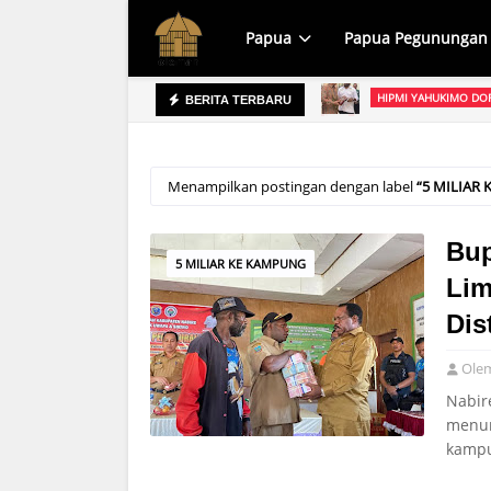
Papua
Papua Pegunungan
HIPMI YAHUKIMO DOR
Menteri Koperasi R
PJ SEKDA SAMPAIKAN
BERITA TERBARU
Penjabat Sekretaris Dae
Papua Pegunungan
Menampilkan postingan dengan label
5 MILIAR
Bup
5 MILIAR KE KAMPUNG
Lim
Dis
Ole
Nabir
menun
kamp