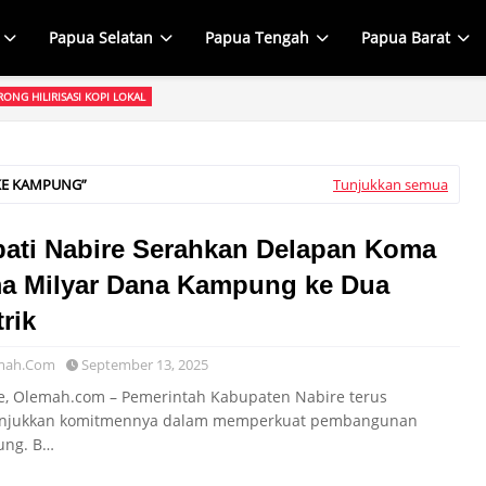
Papua Selatan
Papua Tengah
Papua Barat
ONG HILIRISASI KOPI LOKAL
I dan HIPMI Yahukimo Perkuat Hilirisasi Kopi Arabika, Dorong Hasil Bumi Lok
 RANPERDA APBD 2025 DI DPRP
rah Wasuok Siep Mewakili Gubernur John Tabo Sampaikan Ranperda Pertan
 KE KAMPUNG
Tunjukkan semua
ati Nabire Serahkan Delapan Koma
a Milyar Dana Kampung ke Dua
trik
mah.Com
September 13, 2025
e, Olemah.com – Pemerintah Kabupaten Nabire terus
jukkan komitmennya dalam memperkuat pembangunan
ung. B…