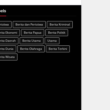
els
ristiwa
Berita dan Peristiwa
Berita Kriminal
rita Ekonomi
Berita Papua
Berita Politik
rita Daerah
Berita Utama
Utama
rita Dunia
Berita Olahraga
Berita Terkini
rita Wisata