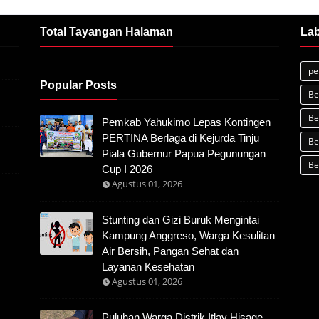
Total Tayangan Halaman
Lab
pe
Popular Posts
Be
Be
Pemkab Yahukimo Lepas Kontingen
PERTINA Berlaga di Kejurda Tinju
Be
Piala Gubernur Papua Pegunungan
Be
Cup I 2026
Agustus 01, 2026
Stunting dan Gizi Buruk Mengintai
Kampung Anggreso, Warga Kesulitan
Air Bersih, Pangan Sehat dan
Layanan Kesehatan
Agustus 01, 2026
Puluhan Warga Distrik Itlay Hisage