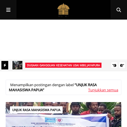
Papua
Papua Pegunungan
Papua Selatan
Papua Tengah
Papua Barat
Papua Barat Daya
DUGAAN GANGGUAN KESEHATAN USAI MBG JAYAPURA
Mengaku
Sejumlah Anak Dilaporkan Dirawat di RSUD Yowari, Diduga Usai
Mengonsumsi Makanan MBG di Kabupaten Jayapura
Menampilkan postingan dengan label
UNJUK RASA
MAHASISWA PAPUA
Tunjukkan semua
UNJUK RASA MAHASISWA PAPUA