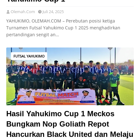
Olemah.Com
Juli 24, 2025
YAHUKIMO, OLEMAH.COM – Perebutan posisi ketiga
Turnamen Futsal Yahukimo Cup 1 2025 menghadirkan
pertandingan sengit an…
FUTSAL YAHUKIMO
Hasil Yahukimo Cup 1 Meckos
Bungkam Nop Goliath Repot
Hancurkan Black United dan Melaju