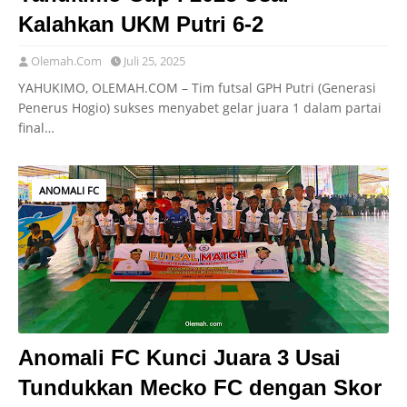
Kalahkan UKM Putri 6-2
Olemah.Com
Juli 25, 2025
YAHUKIMO, OLEMAH.COM – Tim futsal GPH Putri (Generasi
Penerus Hogio) sukses menyabet gelar juara 1 dalam partai
final…
ANOMALI FC
Anomali FC Kunci Juara 3 Usai
Tundukkan Mecko FC dengan Skor