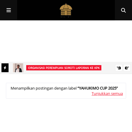
Papua
Papua Pegunungan
Papua Selatan
Papua Tengah
Papua Barat
Papua Barat Daya
ORGANISASI PEREMPUAN SOROTI LAPORAN KE KPK
onten
Ketua Organisasi Perempuan Papua Pegunungan Pertanyakan
Laporan Ismael Asso ke KPK: Pemprov Raih WTP, Apa yang
Menampilkan postingan dengan label
YAHUKIMO CUP 2025
Tunjukkan semua
Dipersoalkan?