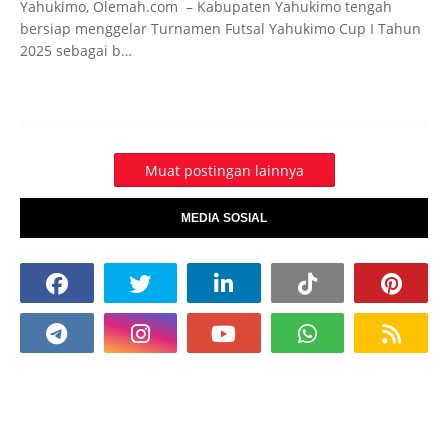
Yahukimo, Olemah.com – Kabupaten Yahukimo tengah
bersiap menggelar Turnamen Futsal Yahukimo Cup I Tahun
2025 sebagai b…
Muat postingan lainnya
MEDIA SOSIAL