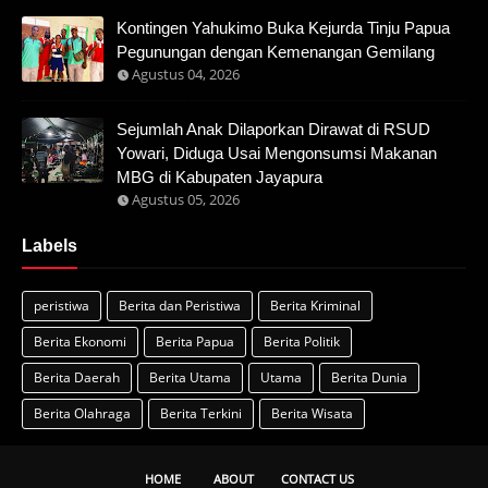
Kontingen Yahukimo Buka Kejurda Tinju Papua
Pegunungan dengan Kemenangan Gemilang
Agustus 04, 2026
Sejumlah Anak Dilaporkan Dirawat di RSUD
Yowari, Diduga Usai Mengonsumsi Makanan
MBG di Kabupaten Jayapura
Agustus 05, 2026
Labels
peristiwa
Berita dan Peristiwa
Berita Kriminal
Berita Ekonomi
Berita Papua
Berita Politik
Berita Daerah
Berita Utama
Utama
Berita Dunia
Berita Olahraga
Berita Terkini
Berita Wisata
HOME
ABOUT
CONTACT US