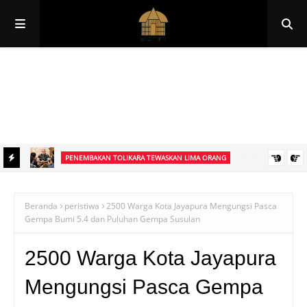
Papua
Papua Pegunungan
Papua Selatan
Papua Tengah
Papua Barat
Papua Barat Daya
PENEMBAKAN TOLIKARA TEWASKAN LIMA ORANG
 Kulit,
Lima Orang Tewas dalam Penembakan di Tolikara, TPNPB Mengaku
Bertanggung Jawab, TNI Sebut Korban Pekerja Proyek
Beranda
peristiwa
2500 Warga Kota Jayapura Mengungsi Pasca
Gempa Bumi 5.4 dan Puluhan Gempa Susulan
2500 Warga Kota Jayapura
Mengungsi Pasca Gempa