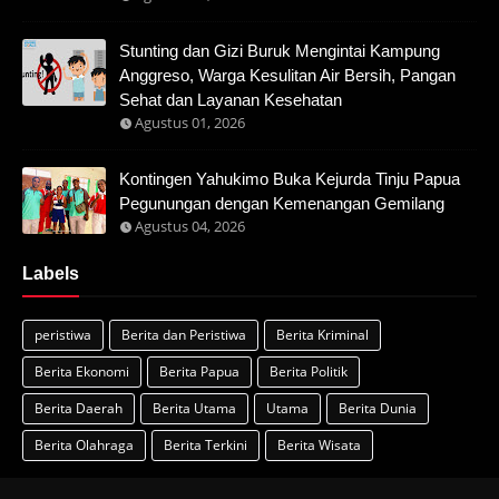
Stunting dan Gizi Buruk Mengintai Kampung
Anggreso, Warga Kesulitan Air Bersih, Pangan
Sehat dan Layanan Kesehatan
Agustus 01, 2026
Kontingen Yahukimo Buka Kejurda Tinju Papua
Pegunungan dengan Kemenangan Gemilang
Agustus 04, 2026
Labels
peristiwa
Berita dan Peristiwa
Berita Kriminal
Berita Ekonomi
Berita Papua
Berita Politik
Berita Daerah
Berita Utama
Utama
Berita Dunia
Berita Olahraga
Berita Terkini
Berita Wisata