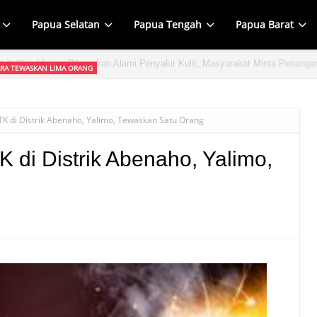
Papua Selatan
Papua Tengah
Papua Barat
RA TEWASKAN LIMA ORANG
 dalam Penembakan di Tolikara, TPNPB Mengaku Bertanggung Jawab, TNI S
 di Distrik Abenaho, Yalimo, Tewaskan Satu Orang
di Distrik Abenaho, Yalimo,
g