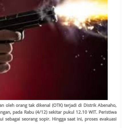
 oleh orang tak dikenal (OTK) terjadi di Distrik Abenaho,
gan, pada Rabu (4/12) sekitar pukul 12.10 WIT. Peristiwa
i sebagai seorang sopir. Hingga saat ini, proses evakuasi