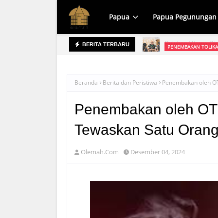
Papua
Papua Pegunungan
PENEMBAKAN TOLIKA
BERITA TERBARU
an Dinas Kesehatan
Lima Orang Tewas
Beranda
Berita dan Peristiwa
Penembakan oleh OTK
Penembakan oleh OTK 
Tewaskan Satu Oran
Olemah.Com
Desember 04, 2024