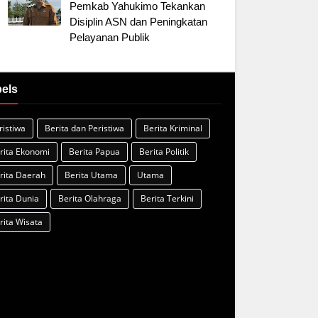
Pemkab Yahukimo Tekankan
Disiplin ASN dan Peningkatan
Pelayanan Publik
els
ristiwa
Berita dan Peristiwa
Berita Kriminal
rita Ekonomi
Berita Papua
Berita Politik
rita Daerah
Berita Utama
Utama
rita Dunia
Berita Olahraga
Berita Terkini
rita Wisata