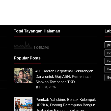
Total Tayangan Halaman
Lab
pe
1,045,296
Be
Popular Posts
Be
Be
490 Daerah Berpotensi Kekurangan
Dana untuk Gaji ASN, Pemerintah
Be
Siapkan Tambahan TKD
Juli 31, 2026
Pemkab Yahukimo Bentuk Kelompok
UPPKA, Dorong Perempuan Bangun
Usaha dan Ekonomi Keluarga