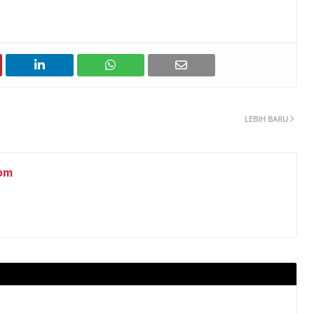
LEBIH BARU
om