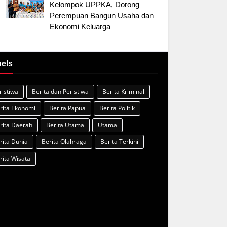
Kelompok UPPKA, Dorong
Perempuan Bangun Usaha dan
Ekonomi Keluarga
els
ristiwa
Berita dan Peristiwa
Berita Kriminal
rita Ekonomi
Berita Papua
Berita Politik
rita Daerah
Berita Utama
Utama
rita Dunia
Berita Olahraga
Berita Terkini
rita Wisata