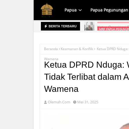
Papua
Papua Pegunungan
MRP PAPUA PEGUNUN
BERITA TERBARU
prov Raih WTP, Apa yang Dipersoalkan?
Beranda
Keamanan & Konflik
Ketua DPRD Nduga: 
Wamena
Ketua DPRD Nduga: 
Tidak Terlibat dalam
Wamena
Olemah.Com
Mei 31, 2025