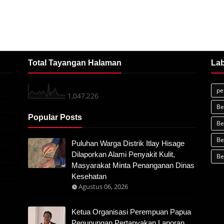
Total Tayangan Halaman
Lab
pe
1,047,226
Be
Popular Posts
Be
Be
Puluhan Warga Distrik Itlay Hisage
Dilaporkan Alami Penyakit Kulit,
Be
Masyarakat Minta Penanganan Dinas
Kesehatan
Agustus 06, 2026
Ketua Organisasi Perempuan Papua
Pegunungan Pertanyakan Laporan