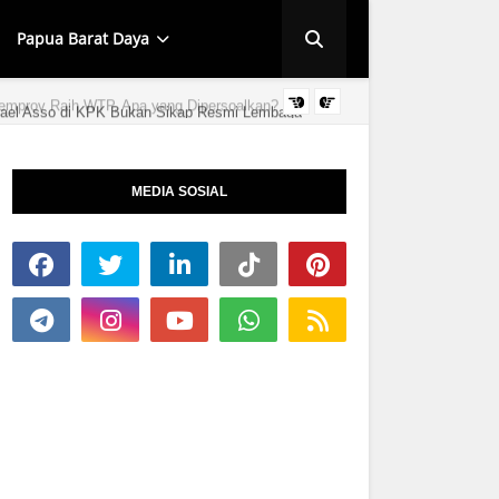
Papua Barat Daya
ael Asso di KPK Bukan Sikap Resmi Lembaga
HUT KINGMI IMAN
MEDIA SOSIAL