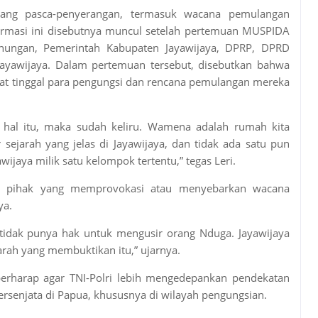
bang pasca-penyerangan, termasuk wacana pemulangan
rmasi ini disebutnya muncul setelah pertemuan MUSPIDA
unungan, Pemerintah Kabupaten Jayawijaya, DPRP, DPRD
Jayawijaya. Dalam pertemuan tersebut, disebutkan bahwa
pat tinggal para pengungsi dan rencana pemulangan mereka
hal itu, maka sudah keliru. Wamena adalah rumah kita
ejarah yang jelas di Jayawijaya, dan tidak ada satu pun
ijaya milik satu kelompok tertentu,” tegas Leri.
da pihak yang memprovokasi atau menyebarkan wacana
ya.
tidak punya hak untuk mengusir orang Nduga. Jayawijaya
arah yang membuktikan itu,” ujarnya.
berharap agar TNI-Polri lebih mengedepankan pendekatan
senjata di Papua, khususnya di wilayah pengungsian.