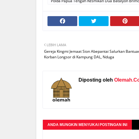
Polda Papua Tengah Resmikan Dua Batalyon Brim
LEBIH LAMA
Gereja Kingmi Jemaat Sion Abepantai Salurkan Bantua
Korban Longsor di Kampung DAL, Nduga
Diposting oleh
Olemah.C
ANDA MUNGKIN MENYUKAI POSTINGAN INI