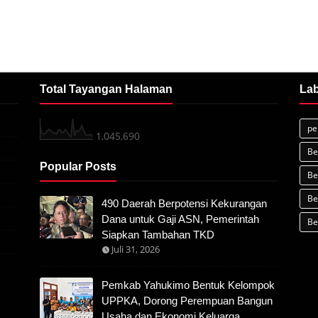
Total Tayangan Halaman
Lab
pe
1,045,690
Be
Popular Posts
Be
Be
490 Daerah Berpotensi Kekurangan
Dana untuk Gaji ASN, Pemerintah
Be
Siapkan Tambahan TKD
Juli 31, 2026
Pemkab Yahukimo Bentuk Kelompok
UPPKA, Dorong Perempuan Bangun
Usaha dan Ekonomi Keluarga