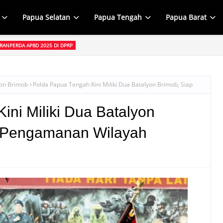
Papua Selatan
Papua Tengah
Papua Barat
 RANPERDA APBD 2025 DI DPRP
rah Wasuok Siep Mewakili Gubernur John Tabo Sampaikan Ranperda Pertan
on Brimob
Polda Papua Tengah Kini Miliki Dua Batalyon Brimob, Siap
ini Miliki Dua Batalyon
t Pengamanan Wilayah