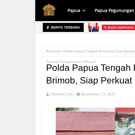
Papua
Papua Pegunungan
PJ SEKDA SAMPAIKAN
BERITA TERBARU
 Dikelola Melalui Koperasi
Penjabat Sekretaris Dae
Papua Pegunungan
Beranda
Polda Papua Tengah Resmikan Dua Bataly
Perkuat Pengamanan Wilayah
Polda Papua Tengah K
Brimob, Siap Perkua
Olemah.Com
November 17, 2025