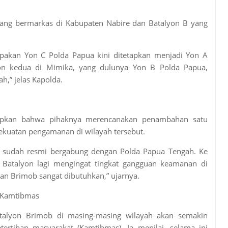
yang bermarkas di Kabupaten Nabire dan Batalyon B yang
pakan Yon C Polda Papua kini ditetapkan menjadi Yon A
on kedua di Mimika, yang dulunya Yon B Polda Papua,
h,” jelas Kapolda.
apkan bahwa pihaknya merencanakan penambahan satu
kuatan pengamanan di wilayah tersebut.
ta sudah resmi bergabung dengan Polda Papua Tengah. Ke
Batalyon lagi mengingat tingkat gangguan keamanan di
aan Brimob sangat dibutuhkan,” ujarnya.
s Kamtibmas
atalyon Brimob di masing-masing wilayah akan semakin
ertiban masyarakat (Kamtibmas). Ia menilai, selama ini