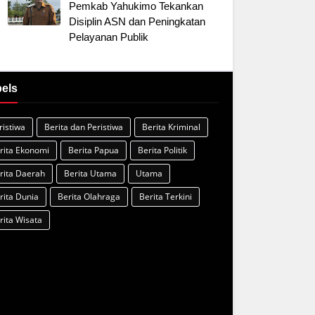
Pemkab Yahukimo Tekankan
Disiplin ASN dan Peningkatan
Pelayanan Publik
els
ristiwa
Berita dan Peristiwa
Berita Kriminal
rita Ekonomi
Berita Papua
Berita Politik
rita Daerah
Berita Utama
Utama
rita Dunia
Berita Olahraga
Berita Terkini
rita Wisata