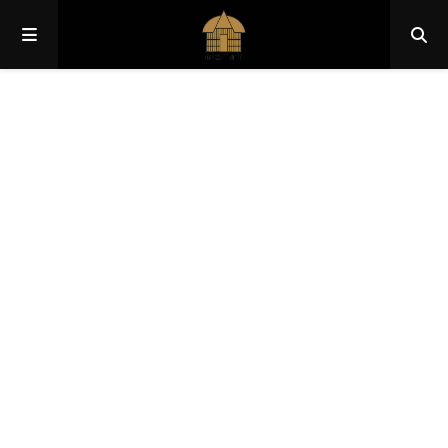
Papua
Papua Pegunungan
Papua Selatan
Papua Tengah
Papua Barat
Papua Barat Daya