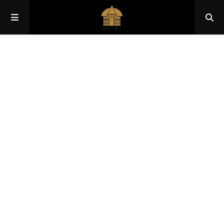
Papua
Papua Pegunungan
Papua Selatan
Papua Tengah
Papua Barat
Papua Barat Daya