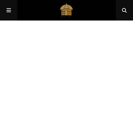
Papua
Papua Pegunungan
Papua Selatan
Papua Tengah
Papua Barat
Papua Barat Daya