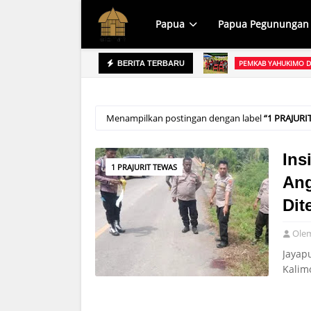
Papua
Papua Pegunungan
ekai Gelar Bakti Sosial Bersihkan TPU Yahukimo
PEMKAB YAHUKIMO D
BERITA TERBARU
Mewakili Bupati Yahukimo
Menampilkan postingan dengan label
1 PRAJURI
Ins
1 PRAJURIT TEWAS
Ang
Dit
Ole
Jayap
Kalim