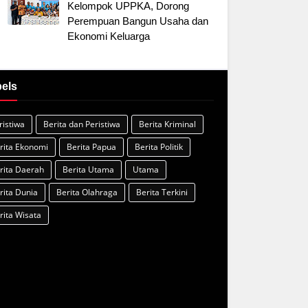
Kelompok UPPKA, Dorong
Perempuan Bangun Usaha dan
Ekonomi Keluarga
els
ristiwa
Berita dan Peristiwa
Berita Kriminal
rita Ekonomi
Berita Papua
Berita Politik
rita Daerah
Berita Utama
Utama
rita Dunia
Berita Olahraga
Berita Terkini
rita Wisata