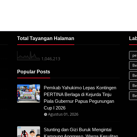
Total Tayangan Halaman
Lab
pe
1,046,213
Be
Popular Posts
Be
Be
Pemkab Yahukimo Lepas Kontingen
PERTINA Berlaga di Kejurda Tinju
Be
Piala Gubernur Papua Pegunungan
Cup I 2026
Agustus 01, 2026
Stunting dan Gizi Buruk Mengintai
Kampung Anggreso, Warga Kesulitan