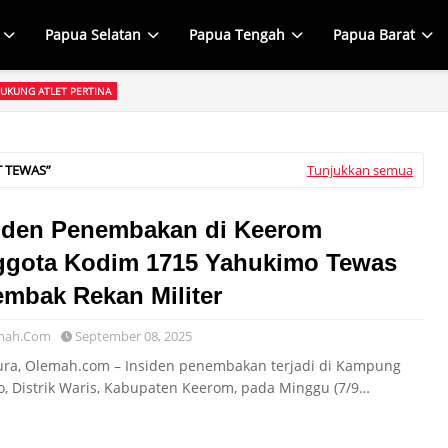
Papua Selatan
Papua Tengah
Papua Barat
UKUNG ATLET PERTINA
, Kepala Distrik Kurima Beri Semangat Atlet PERTINA di Tengah Kejuaraan 
T TEWAS
Tunjukkan semua
iden Penembakan di Keerom
gota Kodim 1715 Yahukimo Tewas
embak Rekan Militer
mah.Com
September 08, 2025
ura, Olemah.com – Insiden penembakan terjadi di Kampung
o, Distrik Waris, Kabupaten Keerom, pada Minggu (7/9…