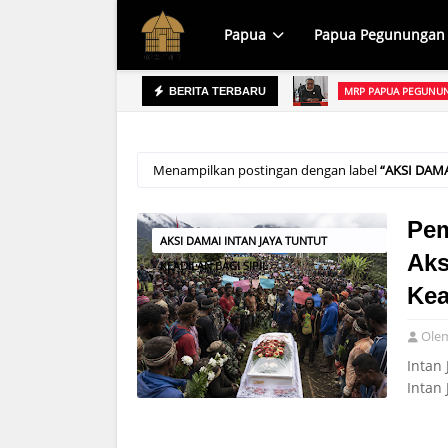
Papua
Papua Pegunungan
MRP PAPUA PEGUNUN
BERITA TERBARU
prov Raih WTP, Apa yang Dipersoalkan?
Menampilkan postingan dengan label
AKSI DAMA
Pem
AKSI DAMAI INTAN JAYA TUNTUT
Aks
KEADILAN BAGI SIPIL
Kea
Ole
Intan
Intan