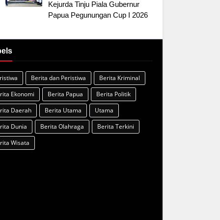
Kejurda Tinju Piala Gubernur
Papua Pegunungan Cup I 2026
els
ristiwa
Berita dan Peristiwa
Berita Kriminal
rita Ekonomi
Berita Papua
Berita Politik
rita Daerah
Berita Utama
Utama
rita Dunia
Berita Olahraga
Berita Terkini
rita Wisata