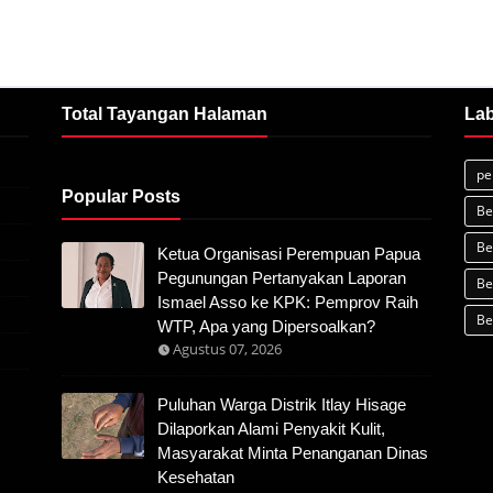
Total Tayangan Halaman
Lab
pe
Popular Posts
Be
Be
Ketua Organisasi Perempuan Papua
Pegunungan Pertanyakan Laporan
Be
Ismael Asso ke KPK: Pemprov Raih
Be
WTP, Apa yang Dipersoalkan?
Agustus 07, 2026
Puluhan Warga Distrik Itlay Hisage
Dilaporkan Alami Penyakit Kulit,
Masyarakat Minta Penanganan Dinas
Kesehatan