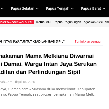
Papua Selatan
Papua Tengah
Papua Barat
Ketua MRP Papua Pegunungan Tegaskan Aksi Ism
GAN TANGGAPI AKSI DI KPK
I INTAN JAYA TUNTUT KEADILAN BAGI SIPIL
Tunjukkan semua
akaman Mama Melkiana Diwarnai
i Damai, Warga Intan Jaya Serukan
dilan dan Perlindungan Sipil
mah.Com
Juli 04, 2026
 Jaya, Olemah.com – Suasana duka menyelimuti Kabupaten
 Jaya, Papua Tengah, saat prosesi pemakaman Mama Melk…