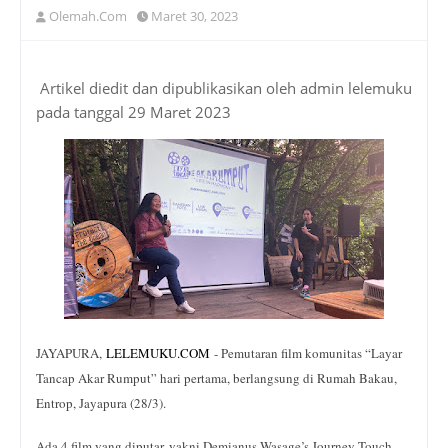
Olemah.Com
Maret 30, 2023
Artikel diedit dan dipublikasikan oleh admin lelemuku
pada tanggal 29 Maret 2023
JAYAPURA,
LELEMUKU
.
COM
- Pemutaran film komunitas “Layar
Tancap Akar Rumput” hari pertama, berlangsung di Rumah Bakau,
Entrop, Jayapura (28/3).
Ada 4 film yang diputar, yakni Demianus Wasage’s Journey Touch