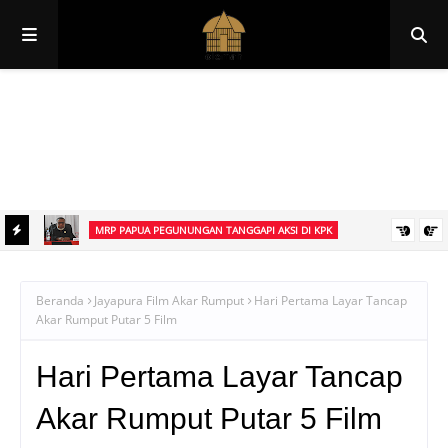
Papua
Papua Pegunungan
Papua Selatan
Papua Tengah
Papua Barat
Papua Barat Daya
MRP PAPUA PEGUNUNGAN TANGGAPI AKSI DI KPK
an
Ketua MRP Papua Pegunungan Tegaskan Aksi Ismael Asso di KPK
Bukan Sikap Resmi Lembaga
Beranda
Jayapura Film Akar Rumput
Hari Pertama Layar Tancap
Akar Rumput Putar 5 Film
Hari Pertama Layar Tancap
Akar Rumput Putar 5 Film