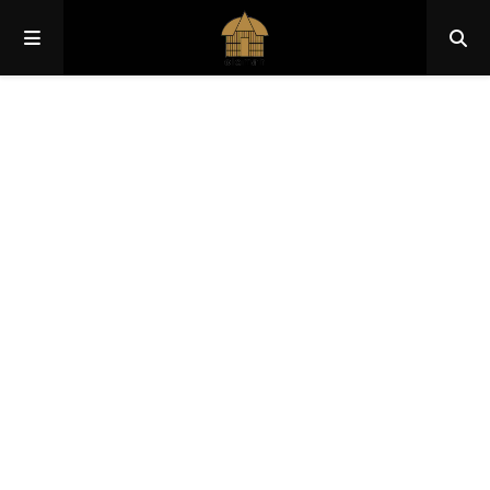
Papua
Papua Pegunungan
Papua Selatan
Papua Tengah
Papua Barat
Papua Barat Daya