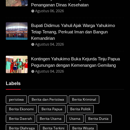
Penanganan Dinas Kesehatan
Agustus 06, 2026
Bupati Didimus Yahuli Ajak Warga Yahukimo
Tetap Tenang, Perkuat Iman dan Bangun
Kemandirian
Agustus 04, 2026
Kontingen Yahukimo Buka Kejurda Tinju Papua
Pegunungan dengan Kemenangan Gemilang
Agustus 04, 2026
Labels
peristiwa
Berita dan Peristiwa
Berita Kriminal
Berita Ekonomi
Berita Papua
Berita Politik
Berita Daerah
Berita Utama
Utama
Berita Dunia
Berita Olahraga
Berita Terkini
Berita Wisata