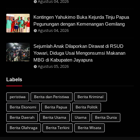
Agustus 04, 2026
Kontingen Yahukimo Buka Kejurda Tinju Papua
Pegunungan dengan Kemenangan Gemilang
Agustus 04, 2026
Sejumlah Anak Dilaporkan Dirawat di RSUD
Yowari, Diduga Usai Mengonsumsi Makanan
MBG di Kabupaten Jayapura
Agustus 05, 2026
Labels
peristiwa
Berita dan Peristiwa
Berita Kriminal
Berita Ekonomi
Berita Papua
Berita Politik
Berita Daerah
Berita Utama
Utama
Berita Dunia
Berita Olahraga
Berita Terkini
Berita Wisata