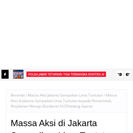
POLDA JABAR TETAPKAN TIGA TERSANGKA KONTEN AI
 ke
Polda Jabar Tetapkan Tiga Tersangka Dugaan Penyebaran Konten
Digital Libatkan Presiden Prabowo
Beranda
Massa Aksi Jakarta Sampaikan Lima Tuntutan
Massa
Aksi di Jakarta Sampaikan Lima Tuntutan kepada Pemerintah,
Perjalanan Menuju Bundaran HI Dihadang Aparat
Massa Aksi di Jakarta