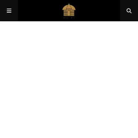
Papua
Papua Pegunungan
Papua Selatan
Papua Tengah
Papua Barat
Papua Barat Daya