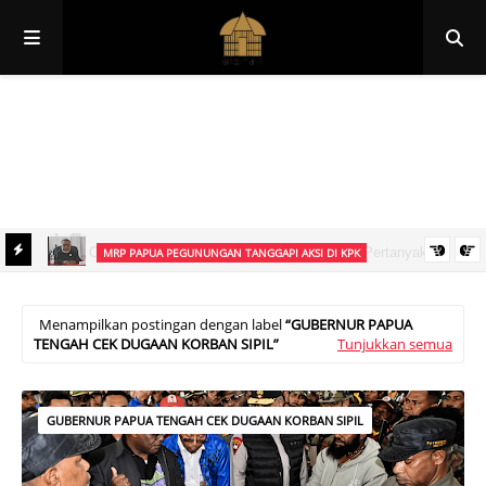
Papua
Papua Pegunungan
Papua Selatan
Papua Tengah
Papua Barat
Papua Barat Daya
MRP PAPUA PEGUNUNGAN TANGGAPI AKSI DI KPK
an
Ketua MRP Papua Pegunungan Tegaskan Aksi Ismael Asso di KPK
Bukan Sikap Resmi Lembaga
Menampilkan postingan dengan label
GUBERNUR PAPUA
TENGAH CEK DUGAAN KORBAN SIPIL
Tunjukkan semua
GUBERNUR PAPUA TENGAH CEK DUGAAN KORBAN SIPIL