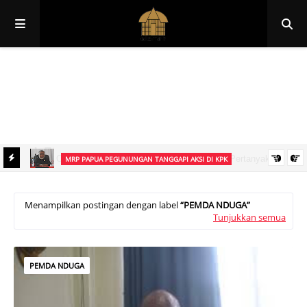
Papua
Papua Pegunungan
Papua Selatan
Papua Tengah
Papua Barat
Papua Barat Daya
MRP PAPUA PEGUNUNGAN TANGGAPI AKSI DI KPK
an
Ketua MRP Papua Pegunungan Tegaskan Aksi Ismael Asso di KPK
Bukan Sikap Resmi Lembaga
Menampilkan postingan dengan label
PEMDA NDUGA
Tunjukkan semua
PEMDA NDUGA