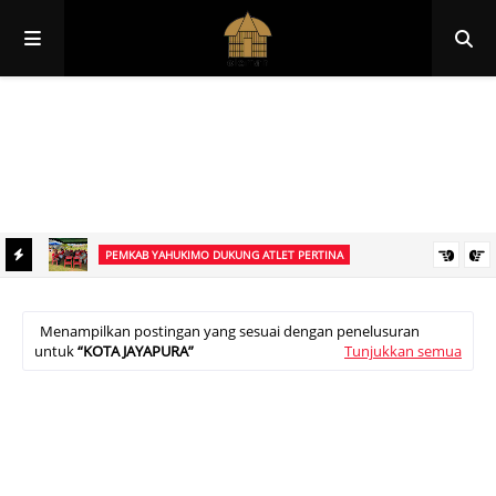
Papua
Papua Pegunungan
Papua Selatan
Papua Tengah
Papua Barat
Papua Barat Daya
PEMKAB YAHUKIMO DUKUNG ATLET PERTINA
elar
Mewakili Bupati Yahukimo, Kepala Distrik Kurima Beri Semangat
Atlet PERTINA di Tengah Kejuaraan Gubernur Papua Pegunungan
Menampilkan postingan yang sesuai dengan penelusuran
untuk
KOTA JAYAPURA
Tunjukkan semua
Cup I Berlangsung