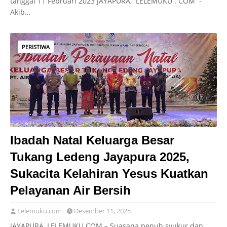
tanggal 11 Februari 2023 JAYAPURA, LELEMUKU . COM -
Akib…
PERISTIWA
Ibadah Natal Keluarga Besar
Tukang Ledeng Jayapura 2025,
Sukacita Kelahiran Yesus Kuatkan
Pelayanan Air Bersih
Lelemuku.com
Desember 11, 2025
JAYAPURA, LELEMUKU.COM – Suasana penuh syukur dan