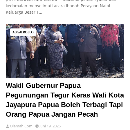
kedamaian menyelimuti acara Ibadah Perayaan Natal
Keluarga Besar T…
ABISAI ROLLO
Wakil Gubernur Papua
Pegunungan Tegur Keras Wali Kota
Jayapura Papua Boleh Terbagi Tapi
Orang Papua Jangan Pecah
Olemah.Com
Juni 19, 2025