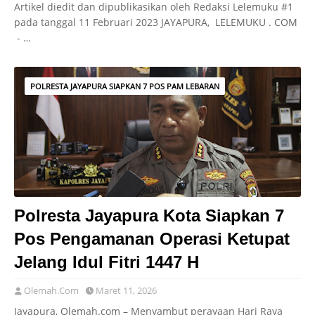
Artikel diedit dan dipublikasikan oleh Redaksi Lelemuku #1
pada tanggal 11 Februari 2023 JAYAPURA, LELEMUKU . COM
- …
POLRESTA JAYAPURA SIAPKAN 7 POS PAM LEBARAN
Polresta Jayapura Kota Siapkan 7
Pos Pengamanan Operasi Ketupat
Jelang Idul Fitri 1447 H
Olemah.Com
Maret 11, 2026
Jayapura, Olemah.com – Menyambut perayaan Hari Raya