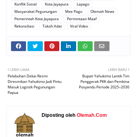
Konflik Sosial
Kota Jayapura
Lapago
Masyarakat Pegunungan
Mee Pago
Olemah News
Pemerintah Kota Jayapura
Permintaan Maaf
Rekonsiliasi
Tokoh Adat
Viral Video
LEBIH LAMA
LEBIH BARU
Pelabuhan Dekai Resmi
Bupati Yahukimo Lantik Tim
Diresmikan Yahukimo Jadi Pintu
Penggerak PKK dan Pembina
Masuk Logistik Pegunungan
Posyandu Periode 2025–2030
Papua
Diposting oleh
Olemah.Com