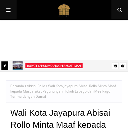
Papua
Papua Pegunungan
Papua Selatan
Papua Tengah
Papua Barat
Papua Barat Daya
BUPATI YAHUKIMO AJAK PERKUAT IMAN
sai
Bupati Didimus Yahuli Ajak Warga Yahukimo Tetap Tenang, Perkuat
Iman dan Bangun Kemandirian
Beranda
Abisai Rollo
Wali Kota Jayapura Abisai Rollo Minta Maaf
kepada Masyarakat Pegunungan, Tokoh Lapago dan Mee Pago
Terima dengan Damai
Wali Kota Jayapura Abisai
Rollo Minta Maaf kepada