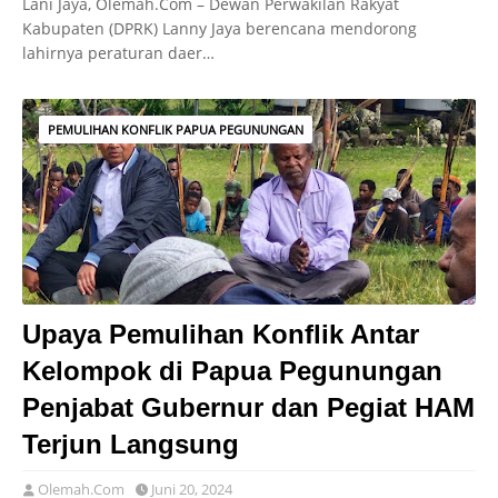
Lani Jaya, Olemah.Com – Dewan Perwakilan Rakyat
Kabupaten (DPRK) Lanny Jaya berencana mendorong
lahirnya peraturan daer…
PEMULIHAN KONFLIK PAPUA PEGUNUNGAN
Upaya Pemulihan Konflik Antar
Kelompok di Papua Pegunungan
Penjabat Gubernur dan Pegiat HAM
Terjun Langsung
Olemah.Com
Juni 20, 2024