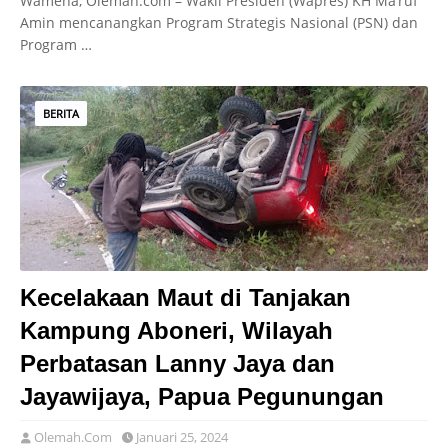
Wamena, Olemah.com – Wakil Presiden (Wapres) KH Ma’ruf
Amin mencanangkan Program Strategis Nasional (PSN) dan
Program …
BERITA
Kecelakaan Maut di Tanjakan
Kampung Aboneri, Wilayah
Perbatasan Lanny Jaya dan
Jayawijaya, Papua Pegunungan
Olemah.Com
Januari 25, 2024