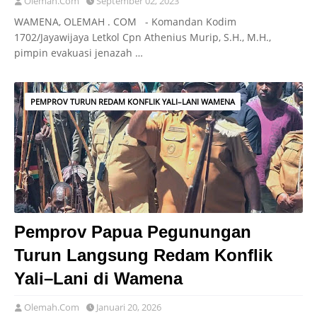
Olemah.Com
September 02, 2023
WAMENA, OLEMAH . COM - Komandan Kodim
1702/Jayawijaya Letkol Cpn Athenius Murip, S.H., M.H.,
pimpin evakuasi jenazah …
PEMPROV TURUN REDAM KONFLIK YALI–LANI WAMENA
Pemprov Papua Pegunungan
Turun Langsung Redam Konflik
Yali–Lani di Wamena
Olemah.Com
Januari 20, 2026