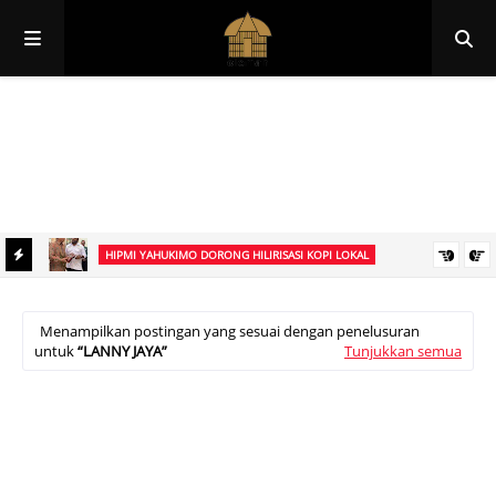
Papua
Papua Pegunungan
Papua Selatan
Papua Tengah
Papua Barat
Papua Barat Daya
HIPMI YAHUKIMO DORONG HILIRISASI KOPI LOKAL
ngat
Menteri Koperasi RI dan HIPMI Yahukimo Perkuat Hilirisasi Kopi
ungan
Arabika, Dorong Hasil Bumi Lokal Dikelola Melalui Koperasi
Menampilkan postingan yang sesuai dengan penelusuran
untuk
LANNY JAYA
Tunjukkan semua