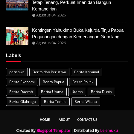
Tetap Tenang, Perkuat Iman dan Bangun
Kemandirian
Agustus 04, 2026
Kontingen Yahukimo Buka Kejurda Tinju Papua
Pegunungan dengan Kemenangan Gemilang
Agustus 04, 2026
Labels
peristiwa
Berita dan Peristiwa
Berita Kriminal
Berita Ekonomi
Berita Papua
Berita Politik
Berita Daerah
Berita Utama
Utama
Berita Dunia
Berita Olahraga
Berita Terkini
Berita Wisata
HOME
ABOUT
CONTACT US
Created By
Blogspot Template
| Distributed By
Lelemuku