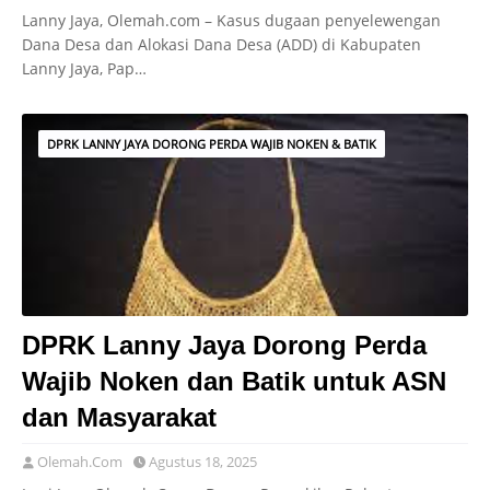
Lanny Jaya, Olemah.com – Kasus dugaan penyelewengan
Dana Desa dan Alokasi Dana Desa (ADD) di Kabupaten
Lanny Jaya, Pap…
DPRK LANNY JAYA DORONG PERDA WAJIB NOKEN & BATIK
DPRK Lanny Jaya Dorong Perda
Wajib Noken dan Batik untuk ASN
dan Masyarakat
Olemah.Com
Agustus 18, 2025