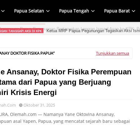
Papua Selatan
Papua Tengah
Papua Barat
Ketua MRP Papua Pegunungan Tegaskan Aksi Ism
GAN TANGGAPI AKSI DI KPK
ANAY DOKTOR FISIKA PAPUA
Tunjukkan semua
e Ansanay, Doktor Fisika Perempuan
tama dari Papua yang Berjuang
iri Krisis Energi
mah.Com
Oktober 31, 2025
URA, Olemah.com — Namanya Yane Oktovina Ansanay,
puan asal Yapen, Papua, yang mencatat sejarah baru sebagai