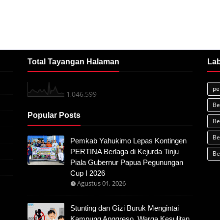
Total Tayangan Halaman
Lab
pe
1,046,599
Be
Popular Posts
Be
Be
Pemkab Yahukimo Lepas Kontingen
PERTINA Berlaga di Kejurda Tinju
Be
Piala Gubernur Papua Pegunungan
Cup I 2026
Agustus 01, 2026
Stunting dan Gizi Buruk Mengintai
Kampung Anggreso, Warga Kesulitan