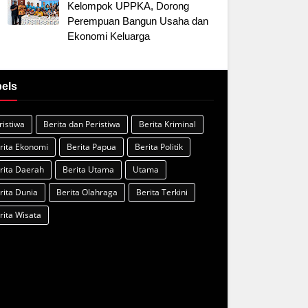
Kelompok UPPKA, Dorong
Perempuan Bangun Usaha dan
Ekonomi Keluarga
els
ristiwa
Berita dan Peristiwa
Berita Kriminal
rita Ekonomi
Berita Papua
Berita Politik
rita Daerah
Berita Utama
Utama
rita Dunia
Berita Olahraga
Berita Terkini
rita Wisata