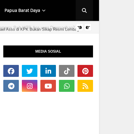
Papua Barat Daya
ael Asso di KPK Bukan Sikap Resmi Lembaga
HUT KINGMI IMAN
MEDIA SOSIAL