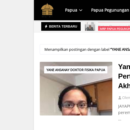
Papua
Papua Pegunungan
MRP PAPUA PEGUNUN
BERITA TERBARU
prov Raih WTP, Apa yang Dipersoalkan?
Menampilkan postingan dengan label
YANE ANS
Yan
YANE ANSANAY DOKTOR FISIKA PAPUA
Per
Akh
Ole
JAYAP
perem
…