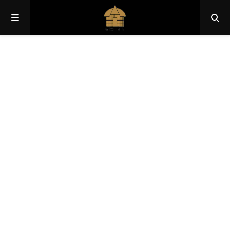
Papua
Papua Pegunungan
Papua Selatan
Papua Tengah
Papua Barat
Papua Barat Daya