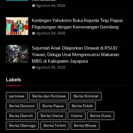
Agustus 04, 2026
Kontingen Yahukimo Buka Kejurda Tinju Papua
Pegunungan dengan Kemenangan Gemilang
Agustus 04, 2026
Sejumlah Anak Dilaporkan Dirawat di RSUD
Yowari, Diduga Usai Mengonsumsi Makanan
MBG di Kabupaten Jayapura
Agustus 05, 2026
Labels
peristiwa
Berita dan Peristiwa
Berita Kriminal
Berita Ekonomi
Berita Papua
Berita Politik
Berita Daerah
Berita Utama
Utama
Berita Dunia
Berita Olahraga
Berita Terkini
Berita Wisata