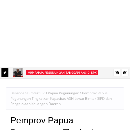
MRP PAPUA PEGUNUNGAN TANGGAPI AKSI DI KPK
an
Ketua MRP Papua Pegunungan Tegaskan Aksi Ismael Asso di KPK
Bukan Sikap Resmi Lembaga
Beranda
Bimtek SIPD Papua Pegunungan
Pemprov Papua
Pegunungan Tingkatkan Kapasitas ASN Lewat Bimtek SIPD dan
Pengelolaan Keuangan Daerah
Pemprov Papua