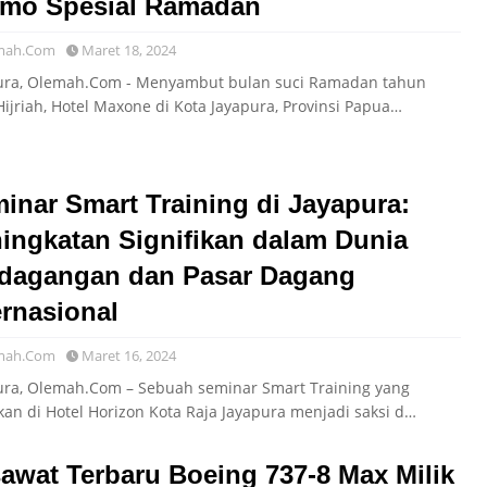
mo Spesial Ramadan
mah.Com
Maret 18, 2024
ura, Olemah.Com - Menyambut bulan suci Ramadan tahun
Hijriah, Hotel Maxone di Kota Jayapura, Provinsi Papua…
inar Smart Training di Jayapura:
ingkatan Signifikan dalam Dunia
dagangan dan Pasar Dagang
ernasional
mah.Com
Maret 16, 2024
ura, Olemah.Com – Sebuah seminar Smart Training yang
kan di Hotel Horizon Kota Raja Jayapura menjadi saksi d…
awat Terbaru Boeing 737-8 Max Milik