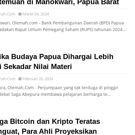
temuan di Manokwari, Papua Barat
mah.Com
Maret 04, 2024
wari, Olemah.com - Bank Pembangunan Daerah (BPD) Papua
dakan Rapat Umum Pemegang Saham (RUPS) tahunan 2024…
ika Budaya Papua Dihargai Lebih
i Sekadar Nilai Materi
mah.Com
Februari 20, 2024
ura, Olemah.Com - Perjumpaan yang tak terduga di pinggir
 dekat Saga Abepura membawa pelajaran berharga te…
ga Bitcoin dan Kripto Teratas
guat, Para Ahli Proyeksikan