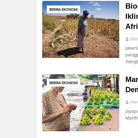
Bio
BERIRA EKONOMI
Ikl
Afr
Ole
Jakar
pengg
mengh
Mam
BERIRA EKONOMI
Dem
Ole
Jayap
Marth