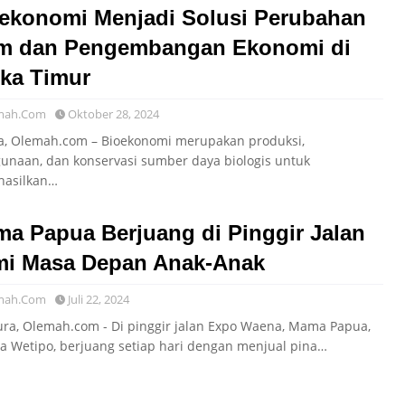
ekonomi Menjadi Solusi Perubahan
im dan Pengembangan Ekonomi di
ika Timur
mah.Com
Oktober 28, 2024
ta, Olemah.com – Bioekonomi merupakan produksi,
unaan, dan konservasi sumber daya biologis untuk
asilkan…
a Papua Berjuang di Pinggir Jalan
i Masa Depan Anak-Anak
mah.Com
Juli 22, 2024
ura, Olemah.com - Di pinggir jalan Expo Waena, Mama Papua,
a Wetipo, berjuang setiap hari dengan menjual pina…