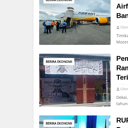
Air
Ban
Ole
Timik
Mozes 
Pem
BERIRA EKONOMI
Ra
Ter
Ole
Dekai
tahun
RUP
BERIRA EKONOMI