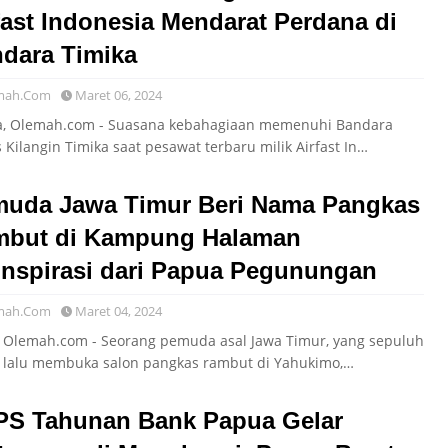
fast Indonesia Mendarat Perdana di
dara Timika
mah.Com
Maret 06, 2024
a, Olemah.com - Suasana kebahagiaan memenuhi Bandara
Kilangin Timika saat pesawat terbaru milik Airfast In…
uda Jawa Timur Beri Nama Pangkas
mbut di Kampung Halaman
inspirasi dari Papua Pegunungan
mah.Com
Maret 04, 2024
, Olemah.com - Seorang pemuda asal Jawa Timur, yang sepuluh
 lalu membuka salon pangkas rambut di Yahukimo,…
S Tahunan Bank Papua Gelar