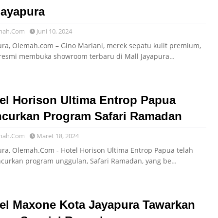
Jayapura
mah.Com
Juni 10, 2024
ura, Olemah.com – Gino Mariani, merek sepatu kulit premium,
 resmi membuka showroom terbaru di Mall Jayapura…
el Horison Ultima Entrop Papua
curkan Program Safari Ramadan
mah.Com
Maret 18, 2024
ura, Olemah.Com - Hotel Horison Ultima Entrop Papua telah
curkan program unggulan, Safari Ramadan, yang be…
el Maxone Kota Jayapura Tawarkan