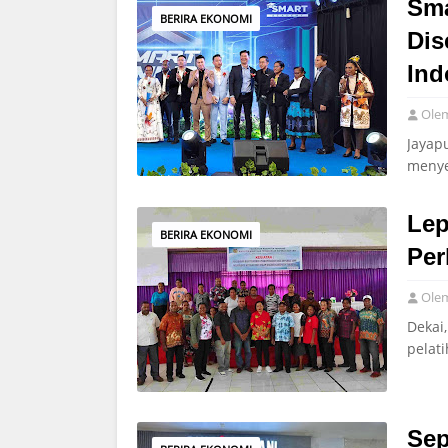
Sma
BERIRA EKONOMI
Dis
Ind
Ole
Jayap
menye
Lep
BERIRA EKONOMI
Per
Ole
Dekai
pelat
Sep