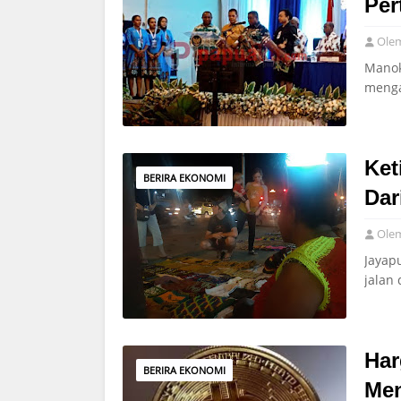
Per
Ole
Manok
menga
Ket
BERIRA EKONOMI
Dar
Ole
Jayap
jalan
Har
BERIRA EKONOMI
Men