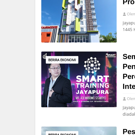
Pro
Ole
Jayap
1445 
Sem
BERIRA EKONOMI
Pen
Per
Int
Ole
Jayap
diada
Pes
BERIRA EKONOMI