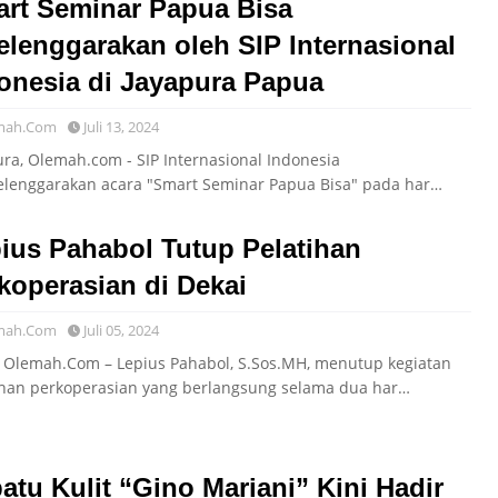
rt Seminar Papua Bisa
elenggarakan oleh SIP Internasional
onesia di Jayapura Papua
mah.Com
Juli 13, 2024
ura, Olemah.com - SIP Internasional Indonesia
lenggarakan acara "Smart Seminar Papua Bisa" pada har…
ius Pahabol Tutup Pelatihan
koperasian di Dekai
mah.Com
Juli 05, 2024
, Olemah.Com – Lepius Pahabol, S.Sos.MH, menutup kegiatan
ihan perkoperasian yang berlangsung selama dua har…
atu Kulit “Gino Mariani” Kini Hadir