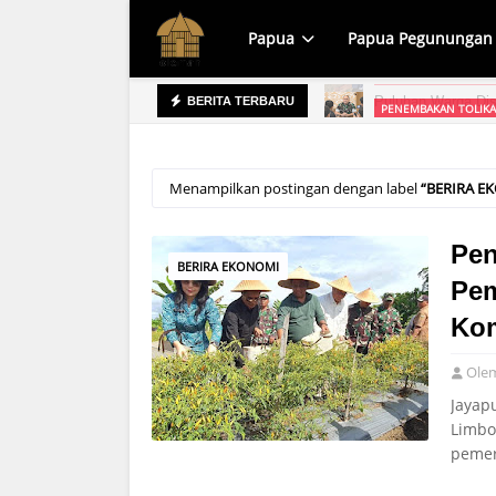
Papua
Papua Pegunungan
PENEMBAKAN TOLIKA
BERITA TERBARU
an Dinas Kesehatan
Lima Orang Tewas
Menampilkan postingan dengan label
BERIRA E
Pen
BERIRA EKONOMI
Pem
Kom
Ole
Jayap
Limbo
peme