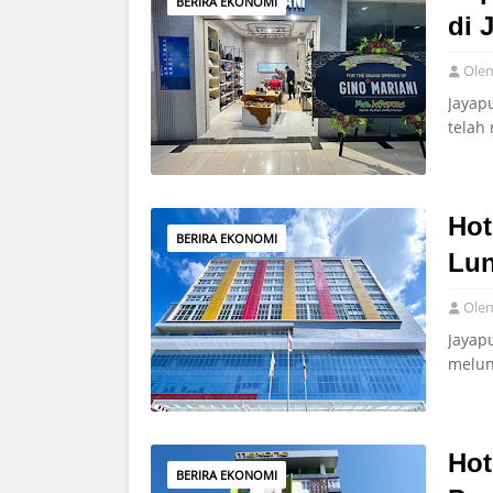
BERIRA EKONOMI
di 
Ole
Jayap
telah
Hot
BERIRA EKONOMI
Lun
Ole
Jayap
melun
Hot
BERIRA EKONOMI