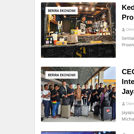
Ked
BERIRA EKONOMI
Pro
Ole
Senta
Provi
CEO
BERIRA EKONOMI
Int
Jay
Ole
Jayap
Micha