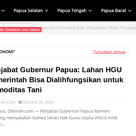
Papua Selatan
Papua Tengah
Papua Barat
RA TEWASKAN LIMA ORANG
 dalam Penembakan di Tolikara, TPNPB Mengaku Bertanggung Jawab, TNI S
KONOMI
Tunjukkan semua
jabat Gubernur Papua: Lahan HGU
erintah Bisa Dialihfungsikan untuk
oditas Tani
mah.Com
Oktober 29, 2024
ura, Olemah.com — Penjabat Gubernur Papua Ramses
ng menyatakan bahwa lahan Hak Guna Usaha (HGU) milik
ri…