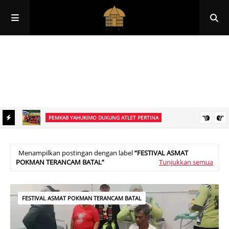
Papua
Papua Pegunungan
Papua Selatan
Papua Tengah
Papua Barat
Papua Barat Daya
PEMKAB YAHUKIMO DUKUNG ATLET PERTINA
elar
Mewakili Bupati Yahukimo, Kepala Distrik Kurima Beri Semangat
Atlet PERTINA di Tengah Kejuaraan Gubernur Papua Pegunungan
Menampilkan postingan dengan label
FESTIVAL ASMAT
POKMAN TERANCAM BATAL
Tunjukkan semua
Cup I Berlangsung
FESTIVAL ASMAT POKMAN TERANCAM BATAL